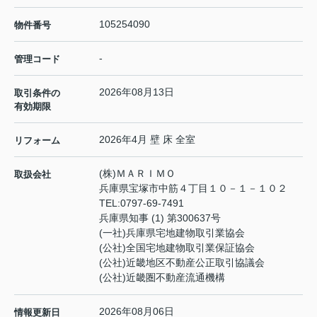
105254090
物件番号
-
管理コード
2026年08月13日
取引条件の
有効期限
2026年4月 壁 床 全室
リフォーム
(株)ＭＡＲＩＭＯ
取扱会社
兵庫県宝塚市中筋４丁目１０－１－１０２
TEL:
0797-69-7491
兵庫県知事 (1) 第300637号
(一社)兵庫県宅地建物取引業協会
(公社)全国宅地建物取引業保証協会
(公社)近畿地区不動産公正取引協議会
(公社)近畿圏不動産流通機構
2026年08月06日
情報更新日