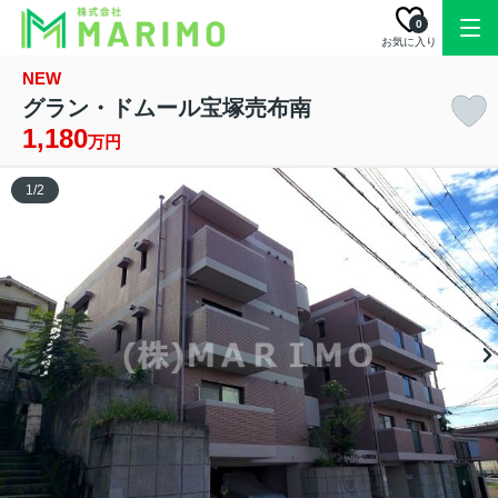
0
お気に入り
NEW
グラン・ドムール宝塚売布南
1,180
万円
1
/
2