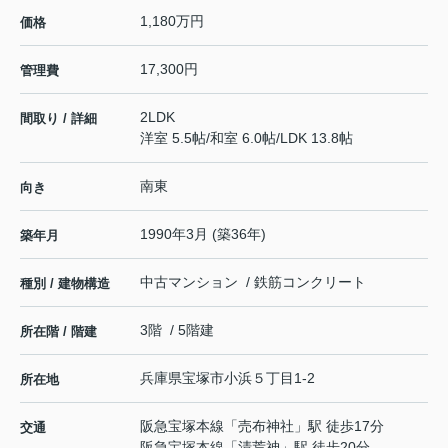
1,180万円
価格
17,300円
管理費
2LDK
間取り / 詳細
洋室 5.5帖
/
和室 6.0帖
/
LDK 13.8帖
南東
向き
1990年3月 (築36年)
築年月
中古マンション / 鉄筋コンクリート
種別 / 建物構造
3階 / 5階建
所在階 / 階建
兵庫県
宝塚市
小浜
５丁目1-2
所在地
阪急宝塚本線
「
売布神社
」駅 徒歩17分
交通
阪急宝塚本線
「
清荒神
」駅 徒歩20分