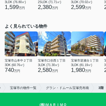
3LDK (76.80㎡)
2SLDK (71.71㎡)
3LDK (70.02㎡)
3
1,599
2,380
2,599
万円
万円
万円
よく見られている物件
宝塚市山本中２丁目
宝塚市口谷西１丁目
宝塚市逆瀬台１丁目
3DK (60.76㎡)
3LDK (71.30㎡)
3LDK (81.19㎡)
3
740
2,580
1,980
万円
万円
万円
O
宝塚市の物件一覧
グラン・ドムール宝塚売布南
3階
(株)ＭＡＲＩＭＯ