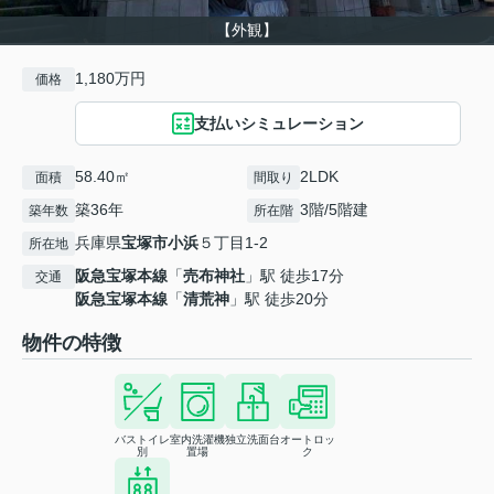
【外観】
1,180万円
価格
支払いシミュレーション
58.40㎡
2LDK
面積
間取り
築36年
3階/5階建
築年数
所在階
兵庫県
宝塚市
小浜
５丁目1-2
所在地
阪急宝塚本線
「
売布神社
」駅 徒歩17分
交通
阪急宝塚本線
「
清荒神
」駅 徒歩20分
物件の特徴
バストイレ
室内洗濯機
独立洗面台
オートロッ
別
置場
ク