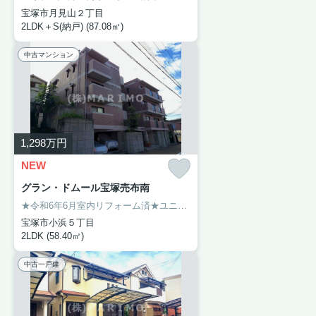
宝塚市月見山２丁目
2LDK＋S(納戸) (87.08㎡)
中古マンション
1,298
万円
NEW
グラン・ドムール宝塚売布南
★令和6年6月室内リフォーム済★ユニットバス新調・洗面化粧台新調・トイレ新調（温水洗浄便座付き）・コンロ交換・クロス張替・畳表替・襖張替・CF張替（LDK・廊下・洗面所・トイレ）・フローリング張替（洋室）・ハウスクリーニング【おすすめポイント】オートロック付マンション・角住戸につき各部屋に窓がございます。ご内覧希望の際はお気軽にお問い合わせください。
宝塚市小浜５丁目
2LDK (58.40㎡)
中古一戸建