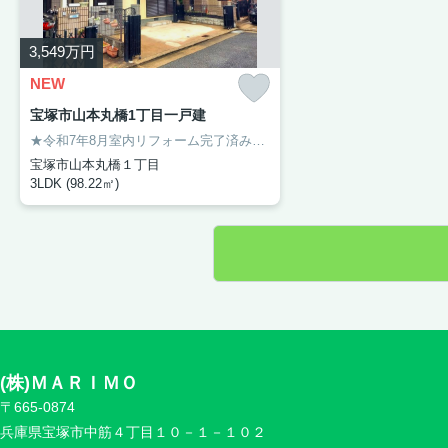
3,549
万円
NEW
宝塚市山本丸橋1丁目一戸建
★令和7年8月室内リフォーム完了済み★システムキッチン新調・ユニットバス新調・トイレ新調・洗面化粧台新調・クロス張替・フローリング張替・網戸張替・ＣＦ張替・白蟻点検・建具交換・ハウスクリーニング【おすすめポイント】オール洋室の間取り・各居室6帖以上・カウンターキッチン。ご内覧希望の際はお気軽にお問い合わせください。
宝塚市山本丸橋１丁目
3LDK (98.22㎡)
(株)ＭＡＲＩＭＯ
〒665-0874
兵庫県宝塚市中筋４丁目１０－１－１０２