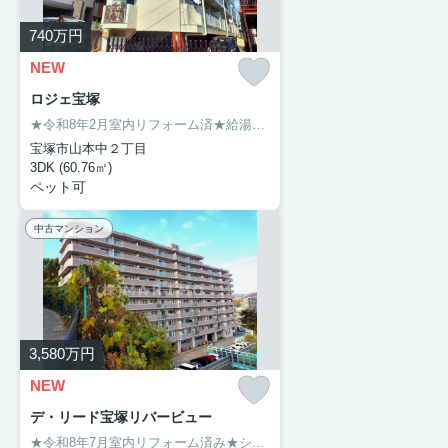
740
万円
NEW
ロジェ宝塚
★令和8年2月室内リフォーム済★給湯配管更新・ユニットバス新調・ＣＦ張替・クロス張替・畳交換【おすすめポイント】最上階、南西角住戸につき陽当り通風良好です・２面バルコニー・ペット飼育可（規約制限有）・ＴＶモニターホン有り・浴室に窓有。ご内覧希望の際はお気軽にお問い合わせください。
宝塚市山本中２丁目
3DK (60.76㎡)
ペット可
中古マンション
3,580
万円
NEW
デ・リード宝塚リバービュー
★令和8年7月室内リフォーム済み★システムキッチン新調・ユニットバス新調・洗面化粧台新調・トイレ新調・洗濯パン新調・下駄箱新調・ダウンライト新設・スイッチコンセント交換・クロス張替・フローリング張替・建具交換・給湯器交換等【おすすめポイント】角部屋・バルコニーから武庫川を望むリバーサイドビュー・阪急、ＪＲの2線利用可能で交通の利便性良好。ご内覧希望の際はお気軽にお問い合わせください