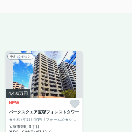
中古マンション
4,499
万円
NEW
パークスクエア宝塚フォレストタワー
★令和7年11月室内リフォーム済★システムキッチン新調・ユニットバス新調・洗面台新調・トイレ新調・クロス張替・フローリング張替・ＣＦ張替・建具交換・分電盤交換・スイッチコンセント交換等【おすすめポイント】南西角住戸・ペット飼育可（規約制限有）・オール洋室の間取り・南西向きバルコニーにつき陽当り良好です。ご内覧希望の際はお気軽にお問い合わせください。
宝塚市栄町３丁目