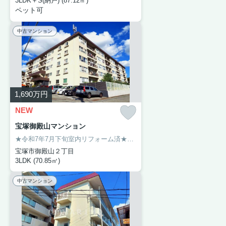
3LDK＋S(納戸) (87.12㎡)
ペット可
中古マンション
1,690
万円
NEW
宝塚御殿山マンション
★令和7年7月下旬室内リフォーム済★システムキッチン新調・ユニットバス新調・洗面台新調・トイレ新調・建具交換・クロス張替・フローリング張替・配管更新・ハウスクリーニング【おすすめポイント】トランクルーム有（月額1,000円）・平面駐車場権利付（月額6,000円）・南西向きバルコニーにつき陽当り良好・閑静な住宅地・オール洋室の間取り。ご内覧希望の際はお気軽にお問い合わせください。
宝塚市御殿山２丁目
3LDK (70.85㎡)
中古マンション