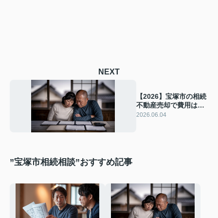
NEXT
【2026】宝塚市の相続
不動産売却で費用はい
くらかかる？仲介手数
2026.06.04
料や解体費など持ち出
しを抑えるポイントを
解説
”宝塚市相続相談”おすすめ記事