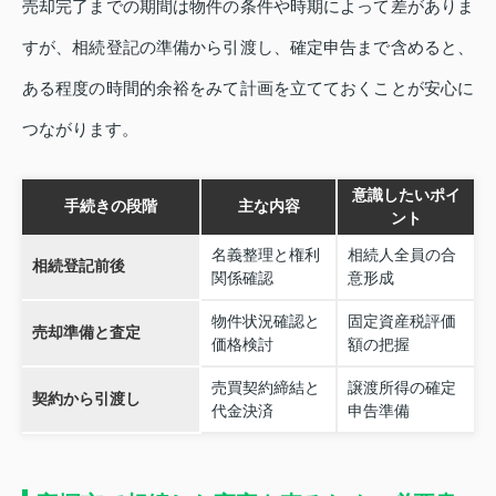
売却完了までの期間は物件の条件や時期によって差がありま
すが、相続登記の準備から引渡し、確定申告まで含めると、
ある程度の時間的余裕をみて計画を立てておくことが安心に
つながります。
意識したいポイ
手続きの段階
主な内容
ント
名義整理と権利
相続人全員の合
相続登記前後
関係確認
意形成
物件状況確認と
固定資産税評価
売却準備と査定
価格検討
額の把握
売買契約締結と
譲渡所得の確定
契約から引渡し
代金決済
申告準備