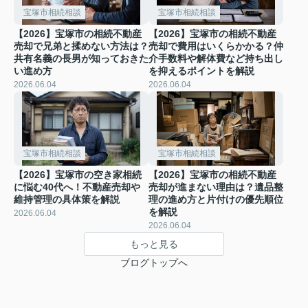
宝塚市相続相談
宝塚市相続相談
【2026】宝塚市の相続不動産
【2026】宝塚市の相続不動産
売却で兄弟と揉めない方法は？
売却で費用はいくらかかる？仲
共有名義の長男が知っておきた
介手数料や解体費など持ち出し
い進め方
を抑えるポイントを解説
2026.06.04
2026.06.04
宝塚市相続相談
宝塚市相続相談
【2026】宝塚市の空き家相続
【2026】宝塚市の相続不動産
に悩む40代へ！不動産売却や
売却が進まない理由は？遺品整
維持管理の具体策を解説
理の進め方と片付けの優先順位
を解説
2026.06.04
2026.06.04
もっと見る
ブログトップへ