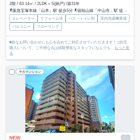
2階 / 63.14㎡ / 2LDK＋S(納戸) /築31年
阪急宝塚本線「山本」駅 徒歩5分
福知山線「中山寺」駅 徒歩19分
エレベーター
リフォーム済
バス・トイレ別
室内洗濯機置場
バルコニー
フローリング
■急なお問い合わせにも心を込めてご対応させていただきます！ □住宅
購入について、ご不明な点は経験豊富なスタッフになんでも...
もっと見
る
中古マンション
NEW