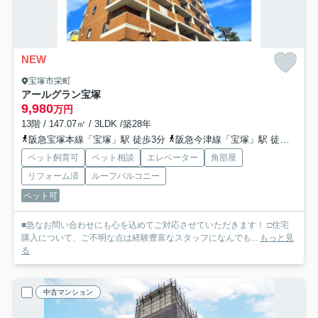
NEW
宝塚市栄町
アールグラン宝塚
9,980
万円
13階 / 147.07㎡ / 3LDK /築28年
阪急宝塚本線「宝塚」駅 徒歩3分
阪急今津線「宝塚」駅 徒歩3分
ペット飼育可
ペット相談
エレベーター
角部屋
リフォーム済
ルーフバルコニー
ペット可
■急なお問い合わせにも心を込めてご対応させていただきます！ □住宅
購入について、ご不明な点は経験豊富なスタッフになんでも...
もっと見
る
中古マンション