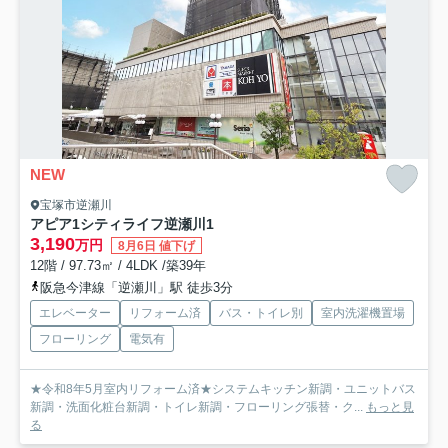
NEW
宝塚市逆瀬川
アピア1シティライフ逆瀬川1
3,190
万円
8月6日 値下げ
12階 / 97.73㎡ / 4LDK /築39年
阪急今津線「逆瀬川」駅 徒歩3分
エレベーター
リフォーム済
バス・トイレ別
室内洗濯機置場
フローリング
電気有
★令和8年5月室内リフォーム済★システムキッチン新調・ユニットバス
新調・洗面化粧台新調・トイレ新調・フローリング張替・ク...
もっと見
る