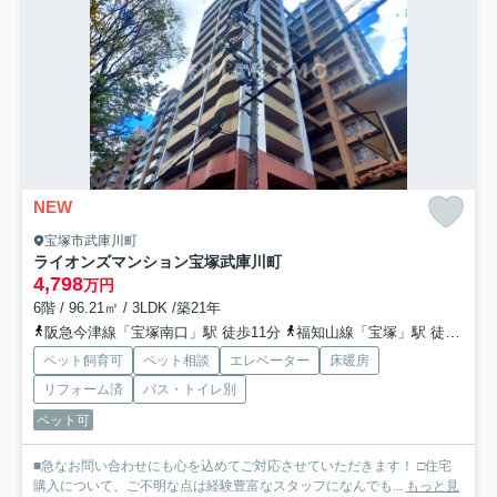
NEW
宝塚市武庫川町
ライオンズマンション宝塚武庫川町
4,798
万円
6階 / 96.21㎡ / 3LDK /築21年
阪急今津線「宝塚南口」駅 徒歩11分
福知山線「宝塚」駅 徒歩19分
ペット飼育可
ペット相談
エレベーター
床暖房
リフォーム済
バス・トイレ別
ペット可
■急なお問い合わせにも心を込めてご対応させていただきます！ □住宅
購入について、ご不明な点は経験豊富なスタッフになんでも...
もっと見