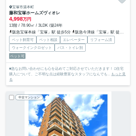
宝塚市湯本町
藤和宝塚ホームズヴィオレ
4,998
万円
13階 / 78.90㎡ / 3LDK /築24年
阪急宝塚本線「宝塚」駅 徒歩5分
阪急今津線「宝塚」駅 徒歩5分
ペット飼育可
ペット相談
エレベーター
リフォーム済
ウォークインクロゼット
バス・トイレ別
ペット可
■急なお問い合わせにも心を込めてご対応させていただきます！ □住宅
購入について、ご不明な点は経験豊富なスタッフになんでも...
もっと見
る
中古マンション