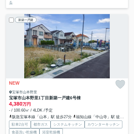
る
新築一戸建
NEW
宝塚市山本野里
宝塚市山本野里1丁目新築一戸建
6号棟
4,380
万円
- / 100.60㎡ / 4LDK /予定
阪急宝塚本線「山本」駅 徒歩27分
福知山線「中山寺」駅 徒歩34分
駐車2台可
都市ガス
システムキッチン
カウンターキッチン
食器洗い乾燥機
浴室乾燥機