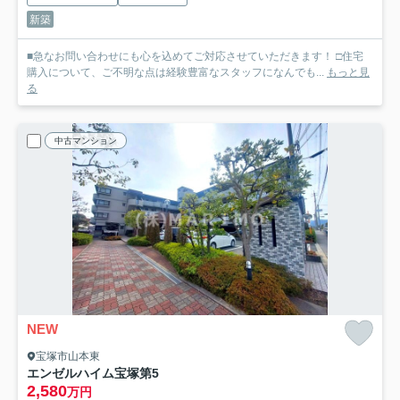
新築
■急なお問い合わせにも心を込めてご対応させていただきます！ □住宅
購入について、ご不明な点は経験豊富なスタッフになんでも...
もっと見
る
中古マンション
NEW
宝塚市山本東
エンゼルハイム宝塚第5
2,580
万円