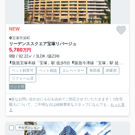
NEW
宝塚市栄町
リーデンススクエア宝塚リバージュ
5,780
万円
9階 / 92.22㎡ / 3LDK /築23年
阪急宝塚本線「宝塚」駅 徒歩5分
阪急今津線「宝塚」駅 徒歩5分
ペット飼育可
ペット相談
エレベーター
角部屋
床暖房
リフォーム済
ペット可
■急なお問い合わせにも心を込めてご対応させていただきます！ □住宅
購入について、ご不明な点は経験豊富なスタッフになんでも...
もっと見
る
中古マンション