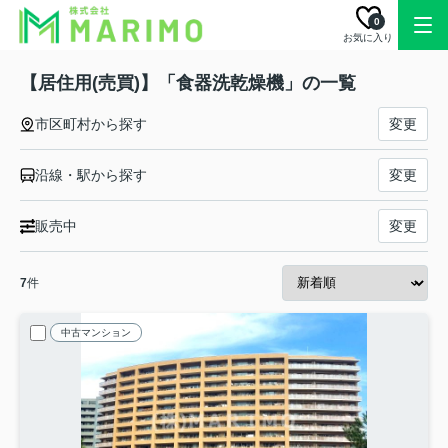
0
お気に入り
【居住用(売買)】「食器洗乾燥機」の一覧
市区町村から探す
変更
沿線・駅から探す
変更
販売中
変更
7
件
中古マンション