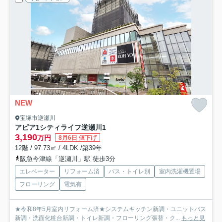
NEW
宝塚市逆瀬川
アピア1シティライフ逆瀬川1
3,190
万円
8月6日 値下げ
12階 / 97.73㎡ / 4LDK /築39年
阪急今津線「逆瀬川」駅 徒歩3分
エレベーター
リフォーム済
バス・トイレ別
室内洗濯機置場
フローリング
電気有
★令和8年5月室内リフォーム済★システムキッチン新調・ユニットバス
新調・洗面化粧台新調・トイレ新調・フローリング張替・ク...
もっと見