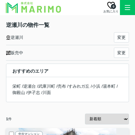
0
お気に入り
逆瀬川の物件一覧
逆瀬川
変更
販売中
変更
おすすめのエリア
栄町
/
逆瀬台
/
武庫川町
/
売布
/
すみれガ丘
/
小浜
/
湯本町
/
御殿山
/
伊孑志
/
川面
1
件
中古マンション