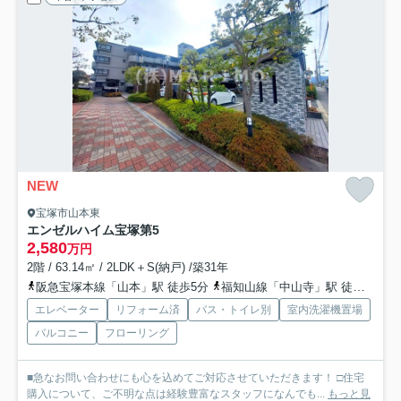
NEW
宝塚市山本東
エンゼルハイム宝塚第5
2,580
万円
2階 / 63.14㎡ / 2LDK＋S(納戸) /築31年
阪急宝塚本線「山本」駅 徒歩5分
福知山線「中山寺」駅 徒歩19分
エレベーター
リフォーム済
バス・トイレ別
室内洗濯機置場
バルコニー
フローリング
■急なお問い合わせにも心を込めてご対応させていただきます！ □住宅
購入について、ご不明な点は経験豊富なスタッフになんでも...
もっと見