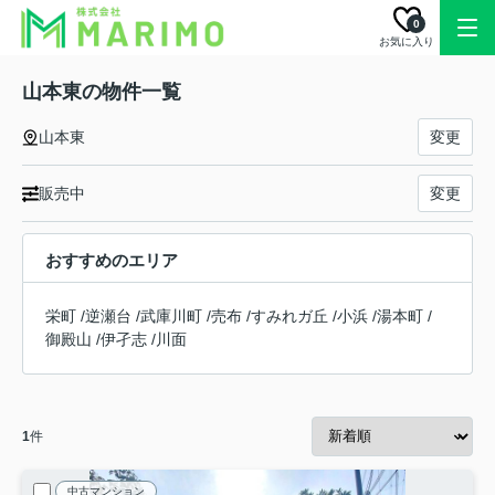
0
お気に入り
山本東の物件一覧
山本東
変更
販売中
変更
おすすめのエリア
栄町
/
逆瀬台
/
武庫川町
/
売布
/
すみれガ丘
/
小浜
/
湯本町
/
御殿山
/
伊孑志
/
川面
1
件
中古マンション