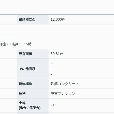
12,000円
修繕積立金
洋室 8.0帖
/
DK 7.5帖
69.81㎡
専有面積
-
-
その他面積
-
鉄筋コンクリート
建物構造
中古マンション
種別
土地
- / -
(敷金 / 保証金)