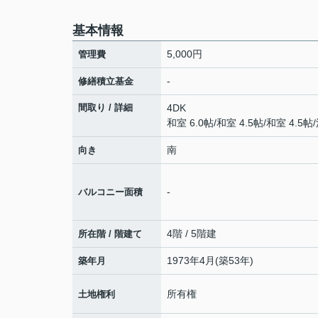
基本情報
5,000円
管理費
-
修繕積立基金
間取り / 詳細
4DK
和室 6.0帖
/
和室 4.5帖
/
和室 4.5帖
/
南
向き
-
バルコニー面積
4階 / 5階建
所在階 / 階建て
1973年4月(築53年)
築年月
所有権
土地権利