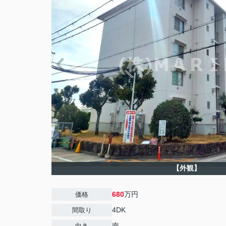
【外観】
680
万円
価格
4DK
間取り
南
向き