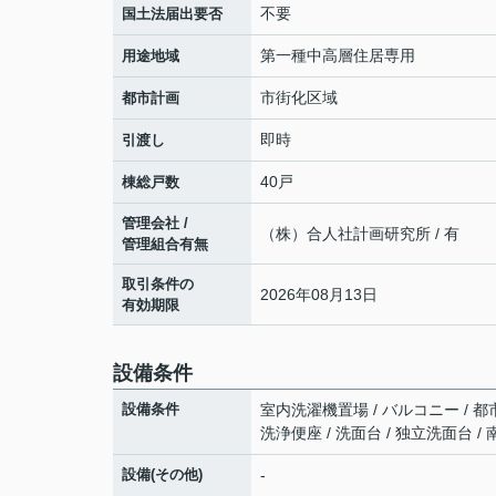
不要
国土法届出要否
第一種中高層住居専用
用途地域
市街化区域
都市計画
即時
引渡し
40戸
棟総戸数
管理会社 /
（株）合人社計画研究所 / 有
管理組合有無
取引条件の
2026年08月13日
有効期限
設備条件
設備条件
室内洗濯機置場 / バルコニー / 都市
洗浄便座 / 洗面台 / 独立洗面台 /
設備(その他)
-