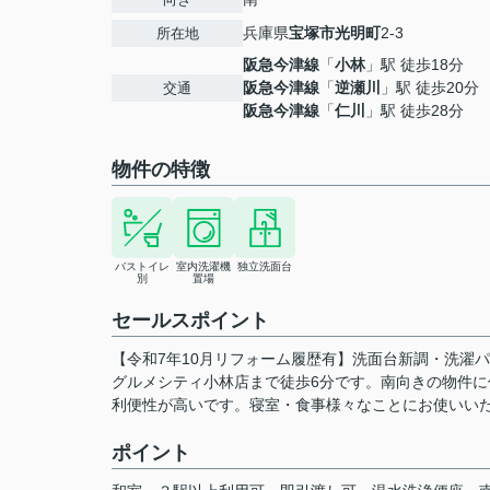
兵庫県
宝塚市
光明町
2-3
所在地
阪急今津線
「
小林
」駅 徒歩18分
阪急今津線
「
逆瀬川
」駅 徒歩20分
交通
阪急今津線
「
仁川
」駅 徒歩28分
物件の特徴
バストイレ
室内洗濯機
独立洗面台
別
置場
セールスポイント
【令和7年10月リフォーム履歴有】洗面台新調・洗濯
グルメシティ小林店まで徒歩6分です。南向きの物件に
利便性が高いです。寝室・食事様々なことにお使いい
ポイント