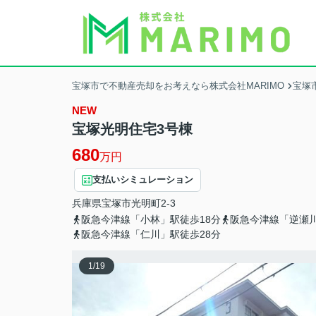
宝塚市で不動産売却をお考えなら株式会社MARIMO
宝塚
NEW
宝塚光明住宅3号棟
680
万円
支払いシミュレーション
兵庫県
宝塚市
光明町
2-3
阪急今津線「小林」駅徒歩18分
阪急今津線「逆瀬川
阪急今津線「仁川」駅徒歩28分
1
/
19