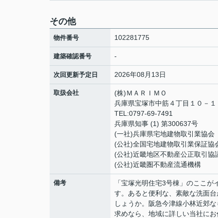
その他
102281775
物件番号
-
建築確認番号
2026年08月13日
次回更新予定日
取扱会社
(株)ＭＡＲＩＭＯ
兵庫県宝塚市中筋４丁目１０－
TEL:0797-69-7491
兵庫県知事 (1) 第300637号
(一社)兵庫県宅地建物取引業協会
(公社)全国宅地建物取引業保証協
(公社)近畿地区不動産公正取引協
(公社)近畿圏不動産流通機構
備考
「宝塚光明住宅3号棟」のここが
す。あると便利な、素敵な洗面台
しょうか。阪急今津線小林近郊な
求めなら、地域に詳しい当社にお