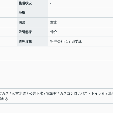
-
接道状況
-
地勢
空家
現況
仲介
取引態様
管理会社に全部委託
管理形態
ガス / 公営水道 / 公共下水 / 電気有 / ガスコンロ / バス・トイレ別 / 温
 南向き