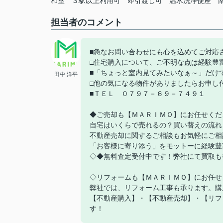
和室
３駅以上利用可
即引渡し可
温水洗浄便座
担当者のコメント
■急なお問い合わせにも心を込めてご対応
□住宅購入について、ご不明な点は経験豊
■「ちょっと室内見てみたいなぁ～」だけ
田中 洋平
□他の気になる物件がありましたらお申し
■ＴＥＬ ０７９７－６９－７４９１
◆ご売却も【ＭＡＲＩＭＯ】にお任せくだ
自宅はいくらで売れるの？買い替えの流れ
不動産売却に関するご相談もお気軽にご相
「お客様に寄り添う」をモットーに経験豊
◇◆無料査定受付中です！弊社にて買取も
◇リフォームも【ＭＡＲＩＭＯ】にお任せ
弊社では、リフォーム工事も承ります。購
【不動産購入】・【不動産売却】・【リフ
す！