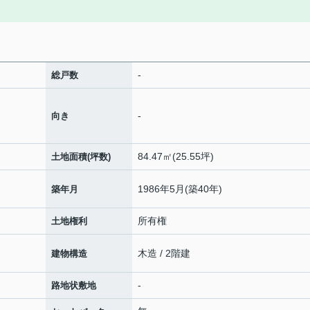
-
総戸数
-
向き
84.47㎡(25.55坪)
土地面積(坪数)
1986年5月(築40年)
築年月
所有権
土地権利
木造 / 2階建
建物構造
-
路地状敷地