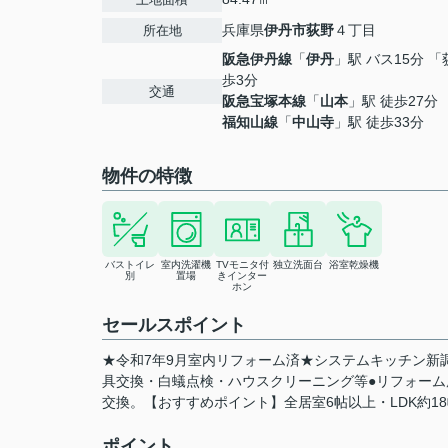
兵庫県
伊丹市
荻野
４丁目
所在地
阪急伊丹線
「
伊丹
」駅 バス15分 「
歩3分
交通
阪急宝塚本線
「
山本
」駅 徒歩27分
福知山線
「
中山寺
」駅 徒歩33分
物件の特徴
バストイレ
室内洗濯機
TVモニタ付
独立洗面台
浴室乾燥機
別
置場
きインター
ホン
セールスポイント
★令和7年9月室内リフォーム済★システムキッチン新
具交換・白蟻点検・ハウスクリーニング等●リフォーム
交換。【おすすめポイント】全居室6帖以上・LDK約
ポイント