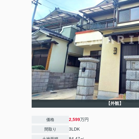
【外観】
2,599
万円
価格
3LDK
間取り
84.47㎡
土地面積