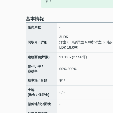
す！
基本情報
-
販売戸数
3LDK
洋室 6.5帖
/
洋室 6.0帖
/
洋室 6.0帖
/
間取り / 詳細
LDK 18.0帖
91.12㎡(27.56坪)
建物面積(坪数)
建ぺい率 /
60%/200%
容積率
駐車場 / 月額
有 / -
土地
- / -
(敷金 / 保証金)
-
傾斜地部分面積