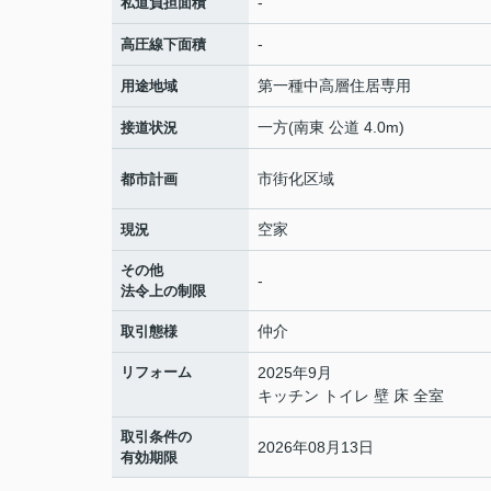
-
私道負担面積
-
高圧線下面積
第一種中高層住居専用
用途地域
一方(南東 公道 4.0m)
接道状況
市街化区域
都市計画
空家
現況
その他
-
法令上の制限
仲介
取引態様
リフォーム
2025年9月
キッチン トイレ 壁 床 全室
取引条件の
2026年08月13日
有効期限