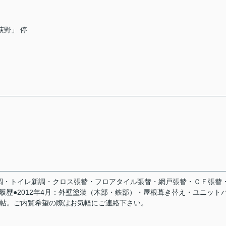
荻野」 停
調・トイレ新調・クロス張替・フロアタイル張替・網戸張替・ＣＦ張替
履歴●2012年4月：外壁塗装（木部・鉄部）・屋根葺き替え・ユニット
18帖。ご内覧希望の際はお気軽にご連絡下さい。