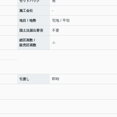
無
セットバック
-
施工会社
宅地 / 平坦
地目 / 地勢
不要
国土法届出要否
総区画数 /
-/-
販売区画数
即時
引渡し