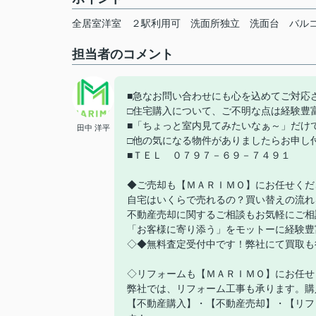
全居室洋室
２駅利用可
洗面所独立
洗面台
バル
担当者のコメント
■急なお問い合わせにも心を込めてご対応
□住宅購入について、ご不明な点は経験豊
■「ちょっと室内見てみたいなぁ～」だけ
田中 洋平
□他の気になる物件がありましたらお申し
■ＴＥＬ ０７９７－６９－７４９１
◆ご売却も【ＭＡＲＩＭＯ】にお任せくだ
自宅はいくらで売れるの？買い替えの流れ
不動産売却に関するご相談もお気軽にご相
「お客様に寄り添う」をモットーに経験豊
◇◆無料査定受付中です！弊社にて買取も
◇リフォームも【ＭＡＲＩＭＯ】にお任せ
弊社では、リフォーム工事も承ります。購
【不動産購入】・【不動産売却】・【リフ