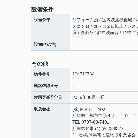
設備条件
設備条件
リフォーム済 / 室内洗濯機置場 / バ
スコンロ / コンロ２口以上 / シス
座 / 洗面台 / 独立洗面台 / T
設備(その他)
-
その他
104710734
物件番号
-
建築確認番号
2026年08月13日
次回更新予定日
取扱会社
(株)ＭＡＲＩＭＯ
兵庫県宝塚市中筋４丁目１０－
TEL:0797-69-7491
兵庫県知事 (1) 第300637号
(一社)兵庫県宅地建物取引業協会