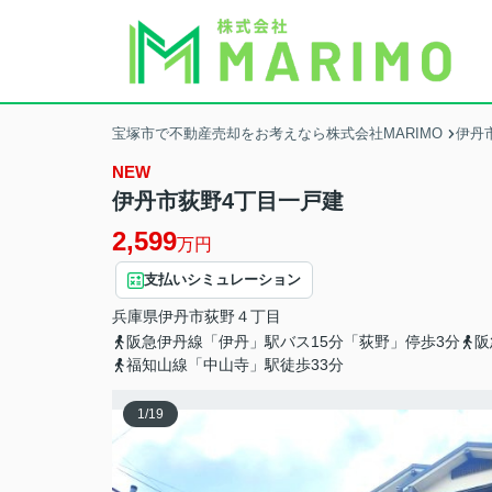
宝塚市で不動産売却をお考えなら株式会社MARIMO
伊丹
NEW
伊丹市荻野4丁目一戸建
2,599
万円
支払いシミュレーション
兵庫県
伊丹市
荻野
４丁目
阪急伊丹線「伊丹」駅バス15分「荻野」停歩3分
阪
福知山線「中山寺」駅徒歩33分
1
/
19