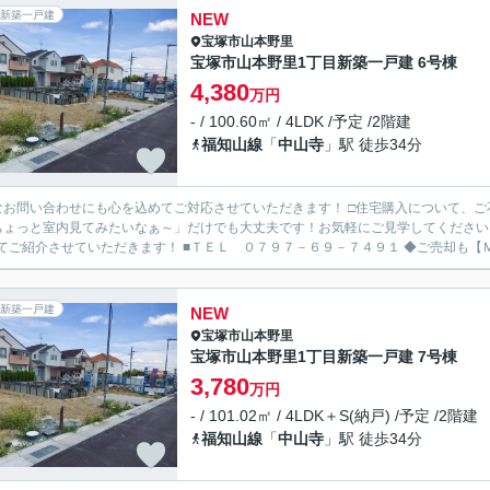
新築一戸建
NEW
宝塚市
山本野里
宝塚市山本野里1丁目新築一戸建 6号棟
4,380
万円
- / 100.60㎡ / 4LDK /予定 /2階建
福知山線
「
中山寺
」駅 徒歩34分
なお問い合わせにも心を込めてご対応させていただきます！ □住宅購入について、
ちょっと室内見てみたいなぁ～」だけでも大丈夫です！お気軽にご見学してください
わせてご紹介させていただきます！ ■
新築一戸建
NEW
宝塚市
山本野里
宝塚市山本野里1丁目新築一戸建 7号棟
3,780
万円
- / 101.02㎡ / 4LDK＋S(納戸) /予定 /2階建
福知山線
「
中山寺
」駅 徒歩34分