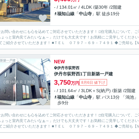
- / 134.01㎡ / 4LDK /築30年 /2階建
福知山線
「
中山寺
」駅 徒歩19分
なお問い合わせにも心を込めてご対応させていただきます！ □住宅購入について、
ちょっと室内見てみたいなぁ～」だけでも大丈夫です！お気軽にご見学してください
わせてご紹介させていただきます！ ■
新築一戸建
NEW
伊丹市
荻野西
伊丹市荻野西1丁目新築一戸建
3,750
8月6日 値下げ
万円
- / 101.64㎡ / 3LDK＋S(納戸) /新築 /2階建
福知山線
「
中山寺
」駅 バス13分 「鴻池」
歩9分
なお問い合わせにも心を込めてご対応させていただきます！ □住宅購入について、
ちょっと室内見てみたいなぁ～」だけでも大丈夫です！お気軽にご見学してください
わせてご紹介させていただきます！ ■