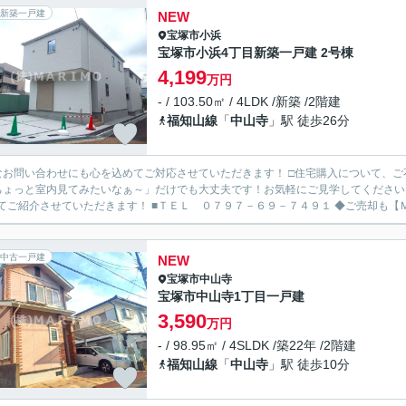
新築一戸建
NEW
宝塚市
小浜
宝塚市小浜4丁目新築一戸建 2号棟
4,199
万円
- / 103.50㎡ / 4LDK /新築 /2階建
福知山線
「
中山寺
」駅 徒歩26分
なお問い合わせにも心を込めてご対応させていただきます！ □住宅購入について、
ちょっと室内見てみたいなぁ～」だけでも大丈夫です！お気軽にご見学してください
わせてご紹介させていただきます！ ■
中古一戸建
NEW
宝塚市
中山寺
宝塚市中山寺1丁目一戸建
3,590
万円
- / 98.95㎡ / 4SLDK /築22年 /2階建
福知山線
「
中山寺
」駅 徒歩10分