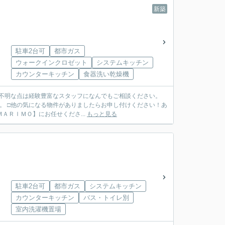
新築
駐車2台可
都市ガス
ウォークインクロゼット
システムキッチン
カウンターキッチン
食器洗い乾燥機
ご不明な点は経験豊富なスタッフになんでもご相談ください。
。 □他の気になる物件がありましたらお申し付けください！あ
ＴＥＬ ０７９７－６９－７４９１ ◆ご売却も【ＭＡＲＩＭＯ】にお任せくださ...
もっと見る
駐車2台可
都市ガス
システムキッチン
カウンターキッチン
バス・トイレ別
室内洗濯機置場