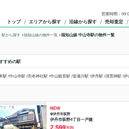
営業時間：09:
トップ
エリアから探す
沿線から探す
売却査定
福知山線 中山寺駅の物件一覧
・駅から探す
福知山線の物件一覧
すすめの駅
本駅
/
中山寺駅
/
売布神社駅
/
中山観音駅
/
逆瀬川駅
/
伊丹駅
/
清荒神駅
/
伊
中古一戸建
NEW
伊丹市
荻野
伊丹市荻野4丁目一戸建
2,599
万円