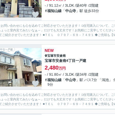
- / 91.12㎡ / 3LDK /築40年 /2階建
福知山線
「
中山寺
」駅 徒歩33分
なお問い合わせにも心を込めてご対応させていただきます！ □住宅購入について、
ちょっと室内見てみたいなぁ～」だけでも大丈夫です！お気軽にご見学してください
わせてご紹介させていただきます！ ■
中古一戸建
NEW
宝塚市
安倉南
宝塚市安倉南4丁目一戸建
2,480
万円
- / 91.80㎡ / 3LDK /築34年 /2階建
福知山線
「
中山寺
」駅 バス7分 「鴻池」 
9分
なお問い合わせにも心を込めてご対応させていただきます！ □住宅購入について、
ちょっと室内見てみたいなぁ～」だけでも大丈夫です！お気軽にご見学してください
わせてご紹介させていただきます！ ■