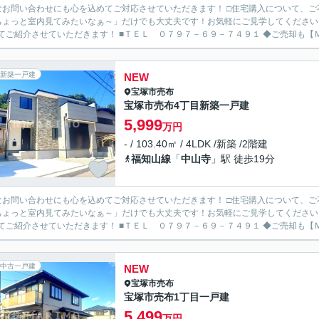
なお問い合わせにも心を込めてご対応させていただきます！ □住宅購入について、
ちょっと室内見てみたいなぁ～」だけでも大丈夫です！お気軽にご見学してください
わせてご紹介させていただきます！ ■
新築一戸建
NEW
宝塚市
売布
宝塚市売布4丁目新築一戸建
5,999
万円
- / 103.40㎡ / 4LDK /新築 /2階建
福知山線
「
中山寺
」駅 徒歩19分
なお問い合わせにも心を込めてご対応させていただきます！ □住宅購入について、
ちょっと室内見てみたいなぁ～」だけでも大丈夫です！お気軽にご見学してください
わせてご紹介させていただきます！ ■
中古一戸建
NEW
宝塚市
売布
宝塚市売布1丁目一戸建
5,499
万円