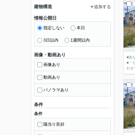
建物構造
追加する
情報公開日
指定しない
本日
3日以内
1週間以内
画像・動画あり
■急
■「
画像あり
動画あり
パノラマあり
条件
条件
陽当り良好