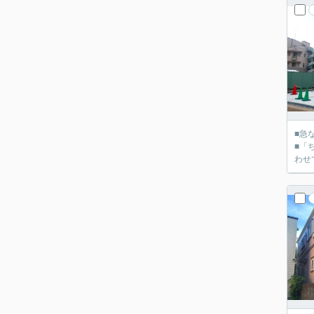
■急
■「