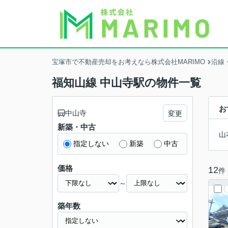
宝塚市で不動産売却をお考えなら株式会社MARIMO
沿線
福知山線 中山寺駅の物件一覧
お
中山寺
変更
新築・中古
山
指定しない
新築
中古
価格
12
件
～
築年数