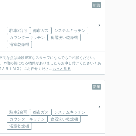
新築
駐車2台可
都市ガス
システムキッチン
カウンターキッチン
食器洗い乾燥機
浴室乾燥機
ご不明な点は経験豊富なスタッフになんでもご相談ください。
。 □他の気になる物件がありましたらお申し付けください！あ
ＴＥＬ ０７９７－６９－７４９１ ◆ご売却も【ＭＡＲＩＭＯ】にお任せくださ...
もっと見る
新築
駐車2台可
都市ガス
システムキッチン
カウンターキッチン
食器洗い乾燥機
浴室乾燥機