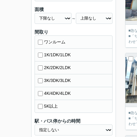
面積
～
■急
間取り
■「
ワンルーム
1K/1DK/1LDK
2K/2DK/2LDK
3K/3DK/3LDK
4K/4DK/4LDK
5K以上
■急
■「
駅・バス停からの時間