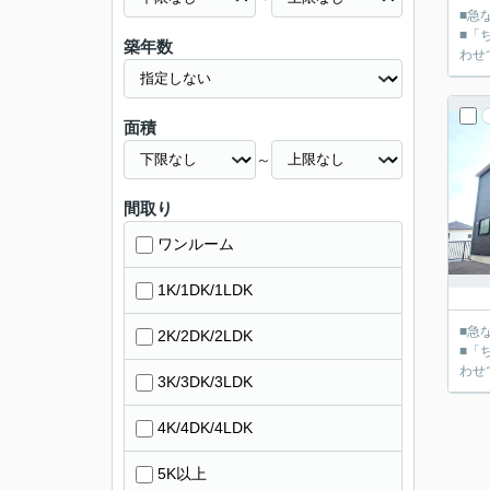
■急
■「
築年数
面積
～
間取り
ワンルーム
1K/1DK/1LDK
■急
2K/2DK/2LDK
■「
3K/3DK/3LDK
4K/4DK/4LDK
5K以上