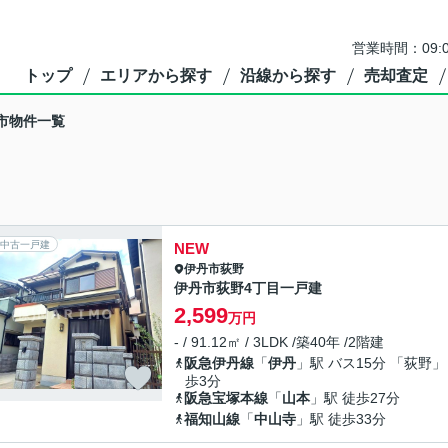
営業時間：09:
トップ
エリアから探す
沿線から探す
売却査定
市物件一覧
中古一戸建
NEW
伊丹市
荻野
伊丹市荻野4丁目一戸建
2,599
万円
- / 91.12㎡ / 3LDK /築40年 /2階建
阪急伊丹線
「
伊丹
」駅 バス15分 「荻野」
歩3分
阪急宝塚本線
「
山本
」駅 徒歩27分
福知山線
「
中山寺
」駅 徒歩33分