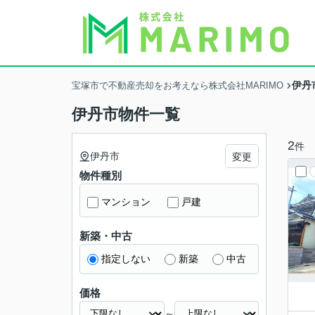
伊丹
宝塚市で不動産売却をお考えなら株式会社MARIMO
伊丹市物件一覧
2
件
伊丹市
変更
物件種別
マンション
戸建
新築・中古
指定しない
新築
中古
価格
～