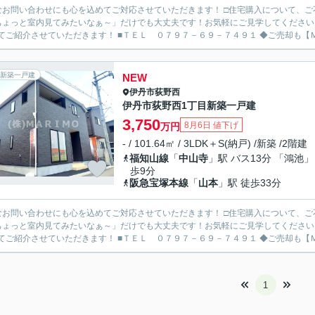
なお問い合わせにも心を込めてご対応させていただきます！ □住宅購入について、
ちょっと室内見てみたいなぁ～」だけでも大丈夫です！お気軽にご見学してください
わせてご紹介させていただきます！ ■
新築一戸建
NEW
伊丹市
荻野西
伊丹市荻野西1丁目新築一戸建
3,750
8月6日 値下げ
万円
- / 101.64㎡ / 3LDK＋S(納戸) /新築 /2階建
福知山線
「
中山寺
」駅 バス13分 「鴻池」
歩9分
阪急宝塚本線
「
山本
」駅 徒歩33分
なお問い合わせにも心を込めてご対応させていただきます！ □住宅購入について、
ちょっと室内見てみたいなぁ～」だけでも大丈夫です！お気軽にご見学してください
わせてご紹介させていただきます！ ■
1