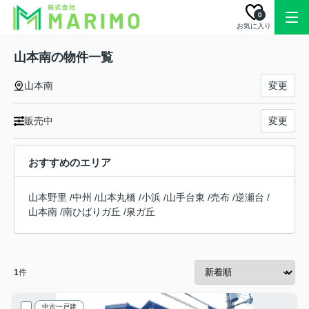
0
お気に入り
山本南の物件一覧
山本南
変更
販売中
変更
おすすめのエリア
山本野里
/
中州
/
山本丸橋
/
小浜
/
山手台東
/
売布
/
逆瀬台
/
山本南
/
南ひばりガ丘
/
泉ガ丘
1
件
中古一戸建