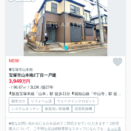
NEW
宝塚市山本南
宝塚市山本南2丁目一戸建
3,949
万円
- / 96.67㎡ / 3LDK /築27年
阪急宝塚本線「山本」駅 徒歩11分
福知山線「中山寺」駅 徒歩28分
都市ガス
リフォーム済
ウォークインクロゼット
システムキッチン
食器洗い乾燥機
浴室乾燥機
■急なお問い合わせにも心を込めてご対応させていただきます！ □住宅
購入について、ご不明な点は経験豊富なスタッフになんでも...
もっと見