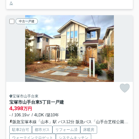
る
中古一戸建
宝塚市山手台東
宝塚市山手台東5丁目一戸建
4,398
万円
- / 106.19㎡ / 4LDK /築10年
阪急宝塚本線「山本」駅 バス12分 阪急バス「山手台芝桜公園前」 停歩3分
駐車2台可
都市ガス
リフォーム済
床暖房
ウォークインクロゼット
システムキッチン