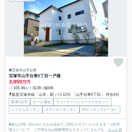
宝塚市山手台東
宝塚市山手台東5丁目一戸建
3,950
万円
- / 105.99㎡ / 3LDK /築9年
阪急宝塚本線「山本」駅 バス12分 「山手台東5丁目」 停歩4分
駐車2台可
オール電化
ウォークインシューズクロゼット
システムキッチン
カウンターキッチン
IHクッキングヒーター
■急なお問い合わせにも心を込めてご対応させていただきます！ □住宅
購入について、ご不明な点は経験豊富なスタッフになんでも...
もっと見