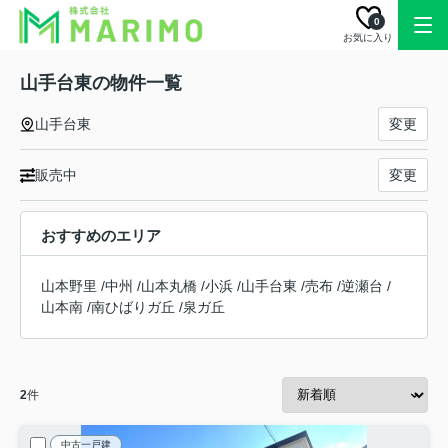
0
お気に入り
山手台東の物件一覧
山手台東
変更
販売中
変更
おすすめのエリア
山本野里
/
中州
/
山本丸橋
/
小浜
/
山手台東
/
売布
/
逆瀬台
/
山本南
/
南ひばりガ丘
/
泉ガ丘
2
件
中古一戸建