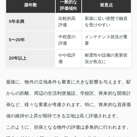
一般的な
築年数
留意点
評価傾向
比較的高
新築に近い状態で融資
5年未満
評価
を受けやすい
中程度の
メンテナンス状況が重
5〜20年
評価
要
やや低評
耐震性や設備の更新状
20年以上
価
況が焦点に
最後に、物件の立地条件も審査に大きな影響を与えます。駅
からの距離、周辺の生活利便施設、学校区、将来的な開発計
画など、様々な要素が考慮されます。特に、将来的な資産価
値の維持や上昇が期待できる立地は高く評価されます。
このように、担保となる物件の評価は多角的に行われます。