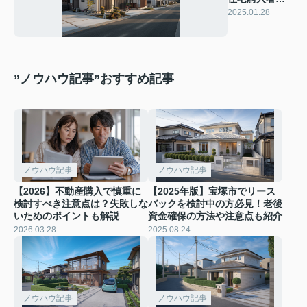
見！耐震性チ
2025.01.28
ェックの重要
ポイント
”ノウハウ記事”おすすめ記事
ノウハウ記事
ノウハウ記事
【2026】不動産購入で慎重に
【2025年版】宝塚市でリース
検討すべき注意点は？失敗しな
バックを検討中の方必見！老後
いためのポイントも解説
資金確保の方法や注意点も紹介
2026.03.28
2025.08.24
ノウハウ記事
ノウハウ記事