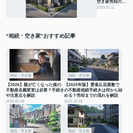
空き家売却のタ
イミングと査定
2025.02.11
ポイントを徹底
解説！
”相続・空き家”おすすめ記事
相続・空き家
相続・空き家
【2026】親が亡くなった後の
【2025年版】雲雀丘花屋敷で
不動産名義変更は必要？手続き
の不動産相続手続きは何から始
や注意点を解説
める？売却までの流れを解説
2026.03.28
2025.10.28
相続・空き家
相続・空き家