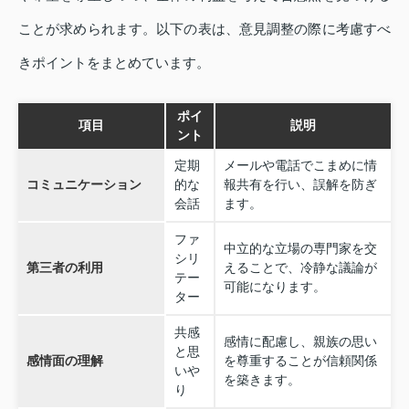
ことが求められます。以下の表は、意見調整の際に考慮すべ
きポイントをまとめています。
ポイ
項目
説明
ント
定期
メールや電話でこまめに情
コミュニケーション
的な
報共有を行い、誤解を防ぎ
会話
ます。
ファ
中立的な立場の専門家を交
シリ
第三者の利用
えることで、冷静な議論が
テー
可能になります。
ター
共感
感情に配慮し、親族の思い
と思
感情面の理解
を尊重することが信頼関係
いや
を築きます。
り