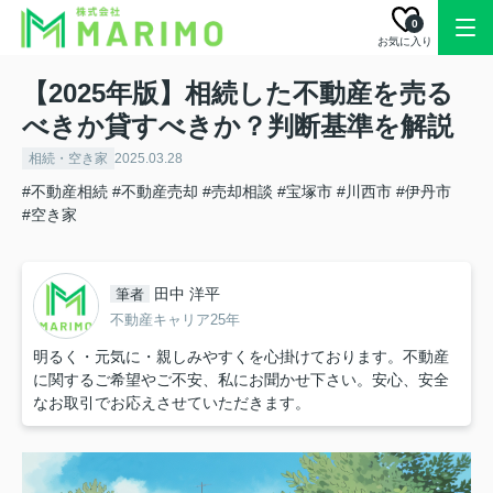
0
お気に入り
【2025年版】相続した不動産を売る
べきか貸すべきか？判断基準を解説
相続・空き家
2025.03.28
#不動産相続
#不動産売却
#売却相談
#宝塚市
#川西市
#伊丹市
#空き家
田中 洋平
筆者
不動産キャリア25年
明るく・元気に・親しみやすくを心掛けております。不動産
に関するご希望やご不安、私にお聞かせ下さい。安心、安全
なお取引でお応えさせていただきます。