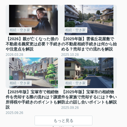
相続・空き家
相続・空き家
【2026】親が亡くなった後の
【2025年版】雲雀丘花屋敷で
不動産名義変更は必要？手続き
の不動産相続手続きは何から始
や注意点を解説
める？売却までの流れを解説
2026.03.28
2025.10.28
相続・空き家
相続・空き家
【2025年版】宝塚市で相続物
【2025年版】宝塚市の相続物
件を売却する際の流れは？譲渡
件を家族で売却するには？争い
所得税や手続きのポイントも解
防止の話し合いポイントも解説
説
2025.09.26
2025.09.26
もっと見る