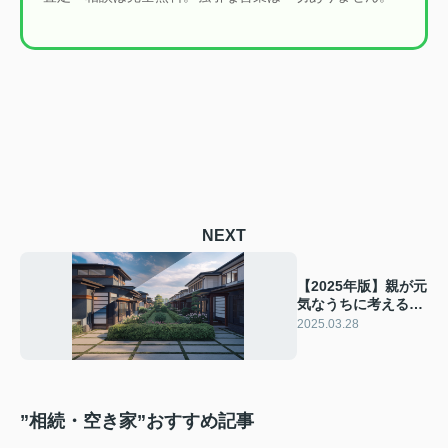
NEXT
【2025年版】親が元
気なうちに考える生
前贈与と相続の違い
2025.03.28
とは？生前贈与と相
続の違いを解説
”相続・空き家”おすすめ記事