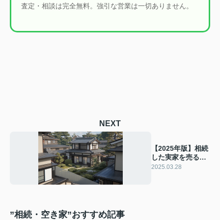
査定・相談は完全無料。強引な営業は一切ありません。
NEXT
【2025年版】相続
した実家を売るべ
き？賃貸にすべ
2025.03.28
き？売却と賃貸の
選択基準を解説
”相続・空き家”おすすめ記事