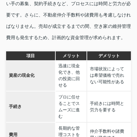
い手の募集、契約手続きなど、プロセスには時間と労力が必
要です。さらに、不動産仲介手数料や諸費用も考慮しなけれ
ばなりません。売却が成立するまでの間、空き家の維持管理
費用も発生するため、計画的な資金管理が求められます。
項目
メリット
デメリット
迅速に現金
市場状況によって
化でき、他
資産の現金化
は希望価格で売れ
の投資に回
ない可能性がある
せる
プロに任せ
ることでス
手続きには時間と
手続き
ムーズに進
労力を要する
む
長期的な管
仲介手数料や諸費
費用
理コストを