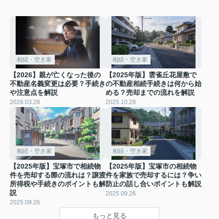
相続・空き家
相続・空き家
【2026】親が亡くなった後の
【2025年版】雲雀丘花屋敷で
不動産名義変更は必要？手続き
の不動産相続手続きは何から始
や注意点を解説
める？売却までの流れを解説
2026.03.28
2025.10.28
相続・空き家
相続・空き家
【2025年版】宝塚市で相続物
【2025年版】宝塚市の相続物
件を売却する際の流れは？譲渡
件を家族で売却するには？争い
所得税や手続きのポイントも解
防止の話し合いポイントも解説
説
2025.09.26
2025.09.26
もっと見る