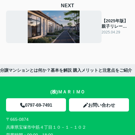
NEXT
【2025年版】
親子リレー住
宅ローンと
2025.04.29
は？メリット
を解説
版】分譲マンションとは何か？基本を解説 購入メリットと注意点をご紹介
(株)ＭＡＲＩＭＯ
0797-69-7491
お問い合わせ
〒665-0874
兵庫県宝塚市中筋４丁目１０－１－１０２
営業時間：
09:00～18:00