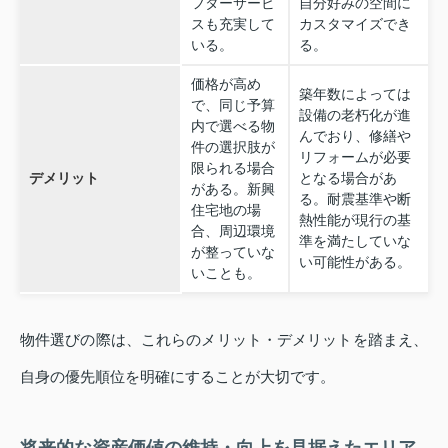
フターサービ
自分好みの空間に
スも充実して
カスタマイズでき
いる。
る。
価格が高め
築年数によっては
で、同じ予算
設備の老朽化が進
内で選べる物
んでおり、修繕や
件の選択肢が
リフォームが必要
限られる場合
デメリット
となる場合があ
がある。新興
る。耐震基準や断
住宅地の場
熱性能が現行の基
合、周辺環境
準を満たしていな
が整っていな
い可能性がある。
いことも。
物件選びの際は、これらのメリット・デメリットを踏まえ、
自身の優先順位を明確にすることが大切です。