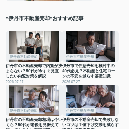
してみた
”伊丹市不動産売却”おすすめ記事
伊丹市不動産売却
伊丹市不動産売却
伊丹市の不動産売却で内覧が決
伊丹市で任意売却を検討中の
まらない？50代が今すぐ見直
40代必見？不動産と住宅ロー
したい内覧対策を解説
ンの不安を減らす基礎知識
2026.07.27
2026.07.27
伊丹市不動産売却
伊丹市不動産売却
伊丹市の不動産売却相場は今い
伊丹市の不動産売却で失敗しな
くら？50代が老後を見据えて
いコツは？値下げ交渉を減らす