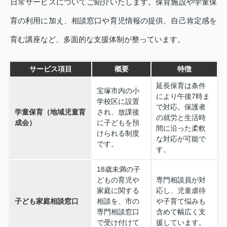
日常サービスについてご紹介いたします。保育施設や学童保
育の利用に加え、相談窓口や育児情報の提供、自己肯定感を
育む講座など、多面的な支援体制が整っています。
サービス項目
概要
特徴
延長保育は条件
宝塚市内の小
により午後7時ま
学校区に設置
で対応。保護者
学童保育（地域児童育
され、放課後
の就労と生活時
成会）
に子どもを預
間に沿った柔軟
けられる制度
な対応が可能で
です。
す。
18歳未満の子
どもの育児や
専門相談員が対
家庭に関する
応し、児童虐待
子ども家庭相談窓口
相談を、市の
や子育て悩みも
専門相談窓口
含めて幅広く支
で受け付けて
援しています。