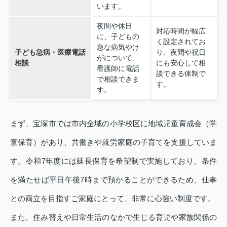
います。
夜間や休日
対応時間が幅広
に、子どもの
く設定されてお
急な病気やけ
子ども急病・医療電話
り、夜間や祝日
がについて、
相談
にも安心して相
看護師に電話
談できる体制で
で相談できま
す。
す。
まず、宝塚市では市内全域の小学校区に地域児童育成会（学
童保育）があり、共働きや就労家庭の子育てを支援していま
す。令和7年度には延長保育を希望制で実施しており、条件
を満たせば平日午後7時まで預かることができるため、仕事
との両立を目指すご家庭にとって、非常に心強い制度です。
また、住み替えや日常生活のなかで生じる育児や家族関係の