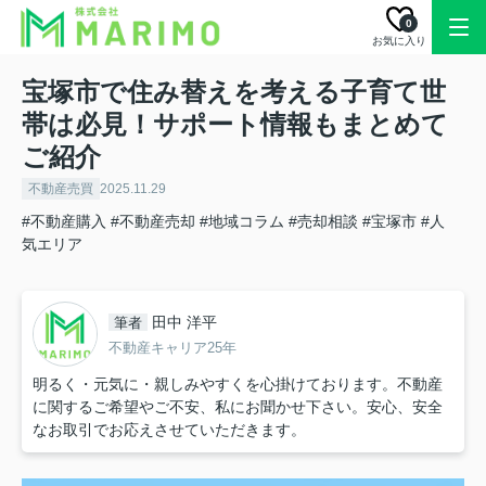
0
お気に入り
宝塚市で住み替えを考える子育て世
帯は必見！サポート情報もまとめて
ご紹介
不動産売買
2025.11.29
#不動産購入
#不動産売却
#地域コラム
#売却相談
#宝塚市
#人
気エリア
田中 洋平
筆者
不動産キャリア25年
明るく・元気に・親しみやすくを心掛けております。不動産
に関するご希望やご不安、私にお聞かせ下さい。安心、安全
なお取引でお応えさせていただきます。