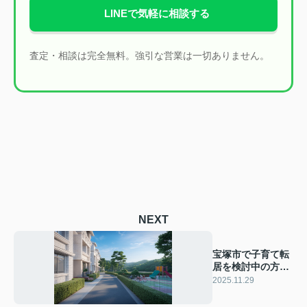
LINEで気軽に相談する
査定・相談は完全無料。強引な営業は一切ありません。
NEXT
宝塚市で子育て転
居を検討中の方必
見！住み替えポイ
2025.11.29
ントや暮らしの魅
力をご紹介