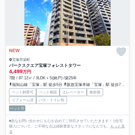
NEW
宝塚市栄町
パークスクエア宝塚フォレストタワー
4,499
万円
7階 / 87.12㎡ / 3LDK＋S(納戸) /築25年
福知山線「宝塚」駅 徒歩5分
阪急宝塚本線「宝塚」駅 徒歩7分
阪
ペット飼育可
ペット相談
エレベーター
角部屋
リフォーム済
バス・トイレ別
ペット可
■急なお問い合わせにも心を込めてご対応させていただきます！ □住宅
購入について、ご不明な点は経験豊富なスタッフになんでも...
もっと見
る