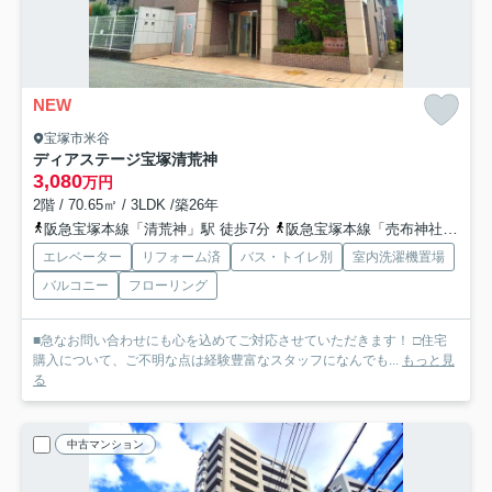
NEW
宝塚市米谷
ディアステージ宝塚清荒神
3,080
万円
2階 / 70.65㎡ / 3LDK /築26年
阪急宝塚本線「清荒神」駅 徒歩7分
阪急宝塚本線「売布神社」駅 徒歩10分
エレベーター
リフォーム済
バス・トイレ別
室内洗濯機置場
バルコニー
フローリング
■急なお問い合わせにも心を込めてご対応させていただきます！ □住宅
購入について、ご不明な点は経験豊富なスタッフになんでも...
もっと見
る
中古マンション