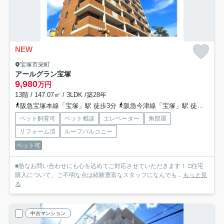
NEW
宝塚市栄町
アールグラン宝塚
9,980
万円
13階 / 147.07㎡ / 3LDK /築28年
阪急宝塚本線「宝塚」駅 徒歩3分
阪急今津線「宝塚」駅 徒歩3分
ペット飼育可
ペット相談
エレベーター
角部屋
リフォーム済
ルーフバルコニー
ペット可
■急なお問い合わせにも心を込めてご対応させていただきます！ □住宅
購入について、ご不明な点は経験豊富なスタッフになんでも...
もっと見
る
中古マンション