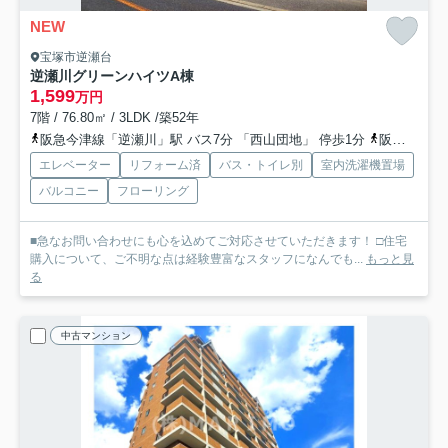
NEW
宝塚市逆瀬台
逆瀬川グリーンハイツA棟
1,599
万円
7階 / 76.80㎡ / 3LDK /築52年
阪急今津線「逆瀬川」駅 バス7分 「西山団地」 停歩1分
阪急今津線「小林」駅 徒歩28分
エレベーター
リフォーム済
バス・トイレ別
室内洗濯機置場
バルコニー
フローリング
■急なお問い合わせにも心を込めてご対応させていただきます！ □住宅
購入について、ご不明な点は経験豊富なスタッフになんでも...
もっと見
る
中古マンション