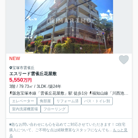
NEW
宝塚市雲雀丘
エスリード雲雀丘花屋敷
5,550
万円
3階 / 79.73㎡ / 3LDK /築24年
阪急宝塚本線「雲雀丘花屋敷」駅 徒歩1分
福知山線「川西池田」駅 徒歩14分
エレベーター
角部屋
リフォーム済
バス・トイレ別
室内洗濯機置場
フローリング
■急なお問い合わせにも心を込めてご対応させていただきます！ □住宅
購入について、ご不明な点は経験豊富なスタッフになんでも...
もっと見
る