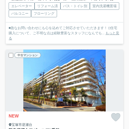
エレベーター
リフォーム済
バス・トイレ別
室内洗濯機置場
バルコニー
フローリング
■急なお問い合わせにも心を込めてご対応させていただきます！ □住宅
購入について、ご不明な点は経験豊富なスタッフになんでも...
もっと見
る
中古マンション
NEW
宝塚市逆瀬台