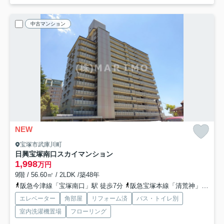
中古マンション
NEW
宝塚市武庫川町
日興宝塚南口スカイマンション
1,998
万円
9階 / 56.60㎡ / 2LDK /築48年
阪急今津線「宝塚南口」駅 徒歩7分
阪急宝塚本線「清荒神」駅 徒歩11分
エレベーター
角部屋
リフォーム済
バス・トイレ別
室内洗濯機置場
フローリング