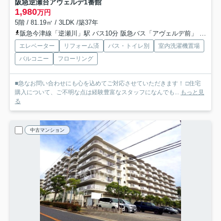
阪急逆瀬台アヴェルデ1番館
1,980
万円
5階 / 81.19㎡ / 3LDK /築37年
阪急今津線「逆瀬川」駅 バス10分 阪急バス「アヴェルデ前」 停歩2分
エレベーター
リフォーム済
バス・トイレ別
室内洗濯機置場
バルコニー
フローリング
■急なお問い合わせにも心を込めてご対応させていただきます！ □住宅
購入について、ご不明な点は経験豊富なスタッフになんでも...
もっと見
る
中古マンション