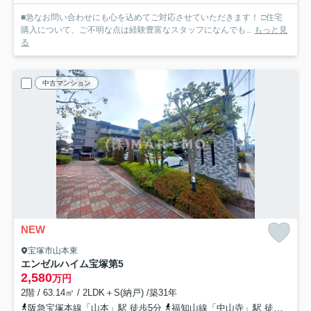
■急なお問い合わせにも心を込めてご対応させていただきます！ □住宅
購入について、ご不明な点は経験豊富なスタッフになんでも...
もっと見
る
中古マンション
NEW
宝塚市山本東
エンゼルハイム宝塚第5
2,580
万円
2階 / 63.14㎡ / 2LDK＋S(納戸) /築31年
阪急宝塚本線「山本」駅 徒歩5分
福知山線「中山寺」駅 徒歩19分