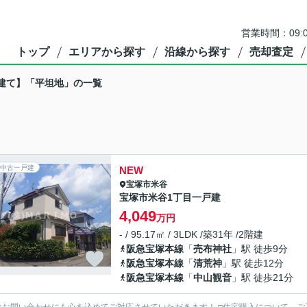
営業時間：09:
トップ
エリアから探す
沿線から探す
売却査定
建て】「平坦地」の一覧
中古一戸建
NEW
宝塚市
米谷
宝塚市米谷1丁目一戸建
4,049
万円
- / 95.17㎡ / 3LDK /築31年 /2階建
阪急宝塚本線
「
売布神社
」駅 徒歩9分
阪急宝塚本線
「
清荒神
」駅 徒歩12分
阪急宝塚本線
「
中山観音
」駅 徒歩21分