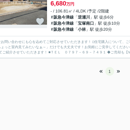
6,680
万円
- / 106.81㎡ / 4LDK /予定 /2階建
阪急今津線
「
逆瀬川
」駅 徒歩6分
阪急今津線
「
宝塚南口
」駅 徒歩10分
阪急今津線
「
小林
」駅 徒歩20分
なお問い合わせにも心を込めてご対応させていただきます！ □住宅購入について、
ちょっと室内見てみたいなぁ～」だけでも大丈夫です！お気軽にご見学してください
わせてご紹介させていただきます！ ■
1