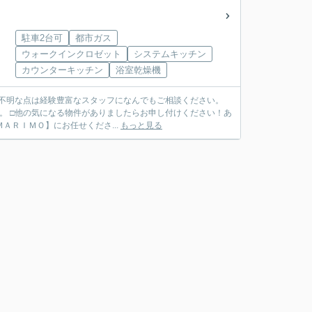
駐車2台可
都市ガス
ウォークインクロゼット
システムキッチン
カウンターキッチン
浴室乾燥機
ご不明な点は経験豊富なスタッフになんでもご相談ください。
。 □他の気になる物件がありましたらお申し付けください！あ
ＴＥＬ ０７９７－６９－７４９１ ◆ご売却も【ＭＡＲＩＭＯ】にお任せくださ...
もっと見る