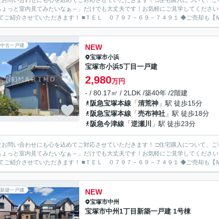
なお問い合わせにも心を込めてご対応させていただきます！ □住宅購入について、
ちょっと室内見てみたいなぁ～」だけでも大丈夫です！お気軽にご見学してください
わせてご紹介させていただきます！ ■
中古一戸建
NEW
宝塚市
小浜
宝塚市小浜5丁目一戸建
2,980
万円
- / 80.17㎡ / 2LDK /築40年 /2階建
阪急宝塚本線
「
清荒神
」駅 徒歩15分
阪急宝塚本線
「
売布神社
」駅 徒歩18分
阪急今津線
「
逆瀬川
」駅 徒歩23分
なお問い合わせにも心を込めてご対応させていただきます！ □住宅購入について、
ちょっと室内見てみたいなぁ～」だけでも大丈夫です！お気軽にご見学してください
わせてご紹介させていただきます！ ■
新築一戸建
NEW
宝塚市
中州
宝塚市中州1丁目新築一戸建 1号棟