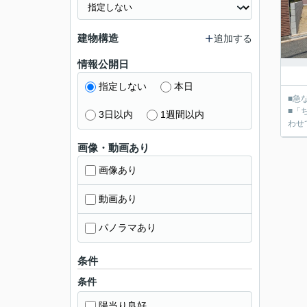
建物構造
追加する
情報公開日
指定しない
本日
■急
■「
3日以内
1週間以内
画像・動画あり
画像あり
動画あり
パノラマあり
条件
条件
陽当り良好