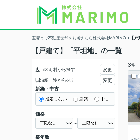
【戸
宝塚市で不動産売却をお考えなら株式会社MARIMO
【戸建て】「平坦地」の一覧
3
件
市区町村から探す
変更
沿線・駅から探す
変更
新築・中古
指定しない
新築
中古
価格
～
築年数