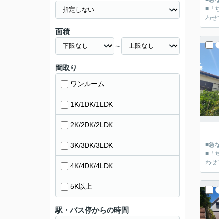
■急
■「
面積
～
間取り
ワンルーム
1K/1DK/1LDK
2K/2DK/2LDK
3K/3DK/3LDK
■急
■「
4K/4DK/4LDK
5K以上
駅・バス停からの時間