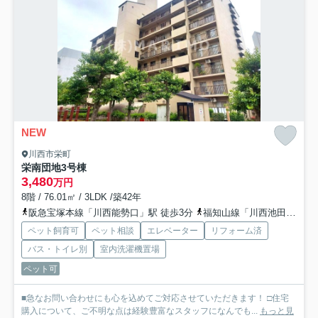
NEW
川西市栄町
栄南団地3号棟
3,480
万円
8階 / 76.01㎡ / 3LDK /築42年
阪急宝塚本線「川西能勢口」駅 徒歩3分
福知山線「川西池田」駅 徒歩3分
ペット飼育可
ペット相談
エレベーター
リフォーム済
バス・トイレ別
室内洗濯機置場
ペット可
■急なお問い合わせにも心を込めてご対応させていただきます！ □住宅
購入について、ご不明な点は経験豊富なスタッフになんでも...
もっと見