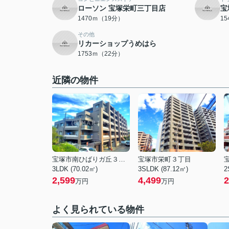
ローソン 宝塚栄町三丁目店
宝
1470ｍ（19分）
1
その他
リカーショップうめはら
1753ｍ（22分）
近隣の物件
宝塚市南ひばりガ丘３丁目
宝塚市栄町３丁目
3LDK (70.02㎡)
3SLDK (87.12㎡)
2
2,599
4,499
2
万円
万円
よく見られている物件