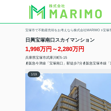
宝塚市で不動産売却をお考えなら株式会社MARIMO
宝塚
日興宝塚南口スカイマンション
1,998万円～2,280万円
兵庫県
宝塚市
武庫川町
5-15
阪急今津線「宝塚南口」駅徒歩7分
阪急宝塚本線「
1
/
19