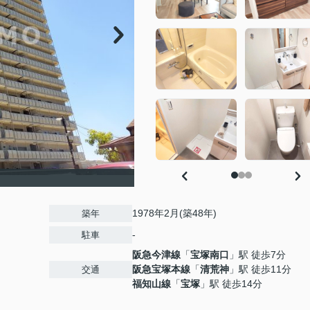
1978年2月(築48年)
築年
-
駐車
阪急今津線
「
宝塚南口
」駅 徒歩7分
阪急宝塚本線
「
清荒神
」駅 徒歩11分
交通
福知山線
「
宝塚
」駅 徒歩14分