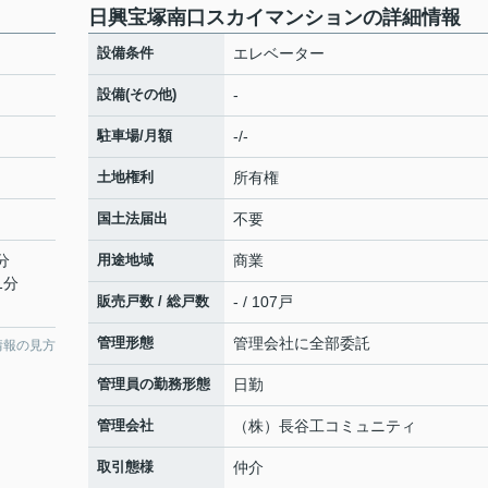
日興宝塚南口スカイマンションの詳細情報
設備条件
エレベーター
設備(その他)
-
駐車場/月額
-/-
土地権利
所有権
国土法届出
不要
分
用途地域
商業
1分
販売戸数 / 総戸数
- / 107戸
管理形態
管理会社に全部委託
情報の見方
管理員の勤務形態
日勤
管理会社
（株）長谷工コミュニティ
取引態様
仲介