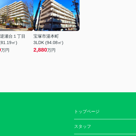
逆瀬台１丁目
宝塚市湯本町
(81.19㎡)
3LDK (94.08㎡)
0
2,880
万円
万円
トップページ
スタッフ