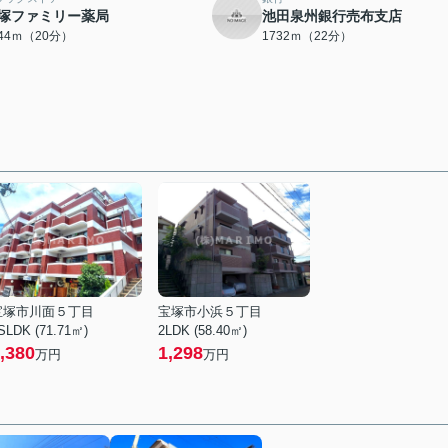
塚ファミリー薬局
池田泉州銀行売布支店
544ｍ（20分）
1732ｍ（22分）
宝塚市川面５丁目
宝塚市小浜５丁目
SLDK (71.71㎡)
2LDK (58.40㎡)
,380
1,298
万円
万円