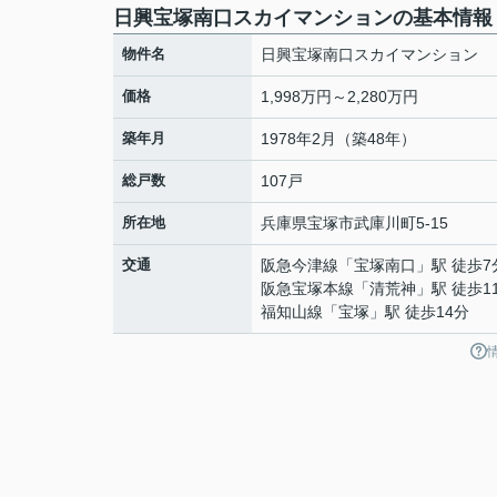
日興宝塚南口スカイマンションの基本情報
物件名
日興宝塚南口スカイマンション
価格
1,998万円～2,280万円
築年月
1978年2月（築48年）
総戸数
107戸
所在地
兵庫県
宝塚市
武庫川町
5-15
交通
阪急今津線
「
宝塚南口
」駅 徒歩7
阪急宝塚本線
「
清荒神
」駅 徒歩1
福知山線
「
宝塚
」駅 徒歩14分