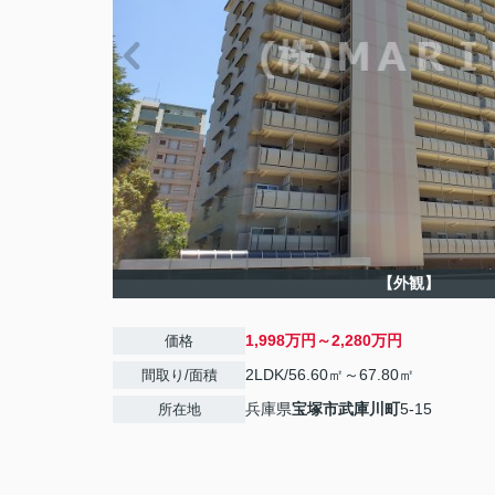
【外観】
1,998万円～2,280万円
価格
2LDK/56.60㎡～67.80㎡
間取り/面積
兵庫県
宝塚市
武庫川町
5-15
所在地