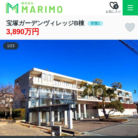
0
お気に入り
宝塚ガーデンヴィレッジB棟
空室1
3,890万円
1
/
23