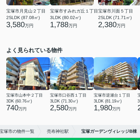
宝塚市月見山２丁目
宝塚市すみれガ丘１丁目
宝塚市川面５丁目
2SLDK (87.08㎡)
3LDK (80.02㎡)
2SLDK (71.71㎡)
3,580
1,788
2,380
万円
万円
万円
よく見られている物件
宝塚市山本中２丁目
宝塚市口谷西１丁目
宝塚市逆瀬台１丁目
3DK (60.76㎡)
3LDK (71.30㎡)
3LDK (81.19㎡)
3
740
2,580
1,980
万円
万円
万円
宝塚市の物件一覧
売布神社駅
宝塚ガーデンヴィレッジB棟