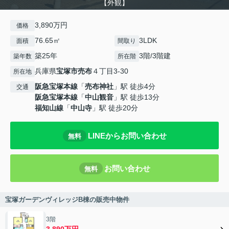
【外観】
3,890万円
価格
76.65㎡
3LDK
面積
間取り
築25年
3階/3階建
築年数
所在階
兵庫県
宝塚市
売布
４丁目3-30
所在地
阪急宝塚本線
「
売布神社
」駅 徒歩4分
交通
阪急宝塚本線
「
中山観音
」駅 徒歩13分
福知山線
「
中山寺
」駅 徒歩20分
LINEからお問い合わせ
無料
お問い合わせ
無料
宝塚ガーデンヴィレッジB棟の販売中物件
3階
3,890万円