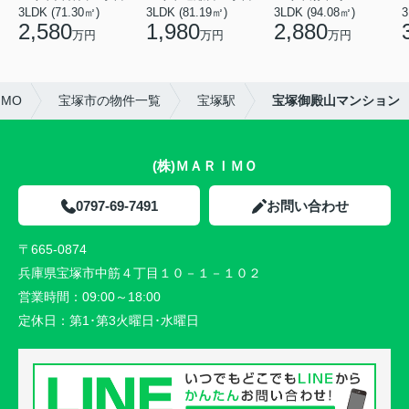
3LDK (71.30㎡)
3LDK (81.19㎡)
3LDK (94.08㎡)
3
2,580
1,980
2,880
万円
万円
万円
MO
宝塚市の物件一覧
宝塚駅
宝塚御殿山マンション
(株)ＭＡＲＩＭＯ
0797-69-7491
お問い合わせ
〒665-0874
兵庫県宝塚市中筋４丁目１０－１－１０２
営業時間：
09:00～18:00
定休日：
第1･第3火曜日･水曜日