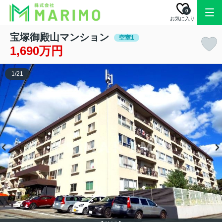
0
お気に入り
宝塚御殿山マンション
空室1
1,690万円
1
/
21