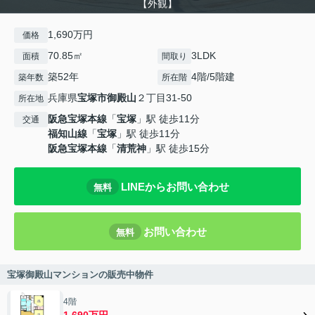
【外観】
1,690万円
価格
70.85㎡
3LDK
面積
間取り
築52年
4階/5階建
築年数
所在階
兵庫県
宝塚市
御殿山
２丁目31-50
所在地
阪急宝塚本線
「
宝塚
」駅 徒歩11分
交通
福知山線
「
宝塚
」駅 徒歩11分
阪急宝塚本線
「
清荒神
」駅 徒歩15分
LINEからお問い合わせ
無料
お問い合わせ
無料
宝塚御殿山マンションの販売中物件
4階
1,690万円