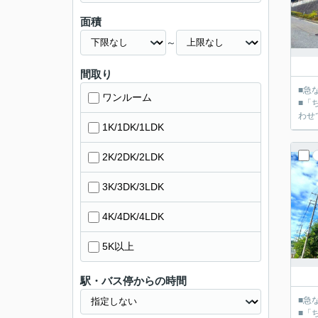
面積
～
間取り
■急
ワンルーム
■「
1K/1DK/1LDK
2K/2DK/2LDK
3K/3DK/3LDK
4K/4DK/4LDK
5K以上
駅・バス停からの時間
■急
■「