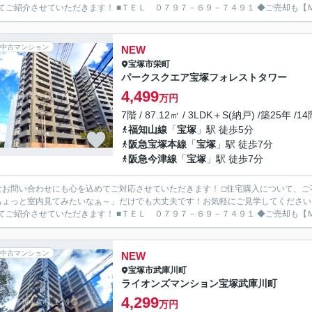
わせてご紹介させていただきます！ ■
中古マンション
NEW
宝塚市
栄町
パークスクエア宝塚フォレストタワー
4,499
万円
7階 / 87.12㎡ / 3LDK＋S(納戸) /築25年 /1
福知山線
「
宝塚
」駅 徒歩5分
阪急宝塚本線
「
宝塚
」駅 徒歩7分
阪急今津線
「
宝塚
」駅 徒歩7分
なお問い合わせにも心を込めてご対応させていただきます！ □住宅購入について、
ちょっと室内見てみたいなぁ～」だけでも大丈夫です！お気軽にご見学してください
わせてご紹介させていただきます！ ■
中古マンション
NEW
宝塚市
武庫川町
ライオンズマンション宝塚武庫川町
4,299
万円