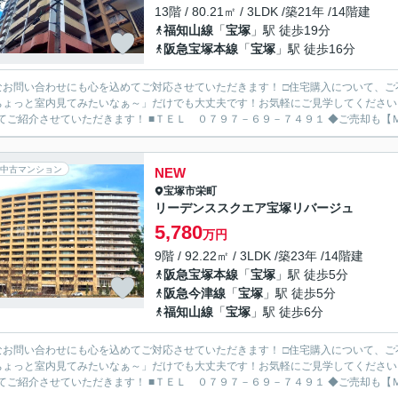
13階 / 80.21㎡ / 3LDK /築21年 /14階建
福知山線
「
宝塚
」駅 徒歩19分
阪急宝塚本線
「
宝塚
」駅 徒歩16分
なお問い合わせにも心を込めてご対応させていただきます！ □住宅購入について、
ちょっと室内見てみたいなぁ～」だけでも大丈夫です！お気軽にご見学してください
わせてご紹介させていただきます！ ■
中古マンション
NEW
宝塚市
栄町
リーデンススクエア宝塚リバージュ
5,780
万円
9階 / 92.22㎡ / 3LDK /築23年 /14階建
阪急宝塚本線
「
宝塚
」駅 徒歩5分
阪急今津線
「
宝塚
」駅 徒歩5分
福知山線
「
宝塚
」駅 徒歩6分
なお問い合わせにも心を込めてご対応させていただきます！ □住宅購入について、
ちょっと室内見てみたいなぁ～」だけでも大丈夫です！お気軽にご見学してください
わせてご紹介させていただきます！ ■