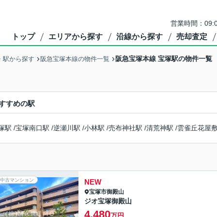
営業時間：09:
トップ
エリアから探す
沿線から探す
売却査定
阪急宝塚本線 宝塚駅の物件一覧
・駅から探す
阪急宝塚本線の物件一覧
すすめの駅
塚駅
/
宝塚南口駅
/
逆瀬川駅
/
小林駅
/
売布神社駅
/
清荒神駅
/
雲雀丘花屋
中古マンション
NEW
宝塚市
御殿山
ジオ宝塚御殿山
4,480
万円