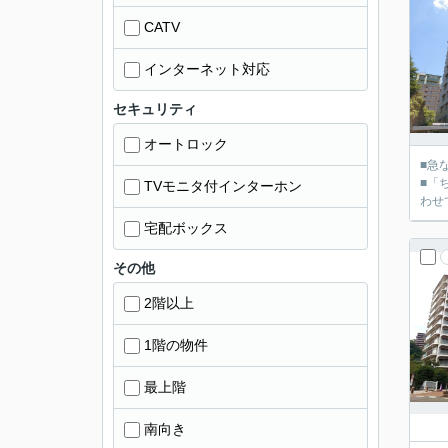
CATV
インターネット対応
セキュリティ
オートロック
■急
■「
TVモニタ付インターホン
宅配ボックス
その他
2階以上
1階の物件
最上階
南向き