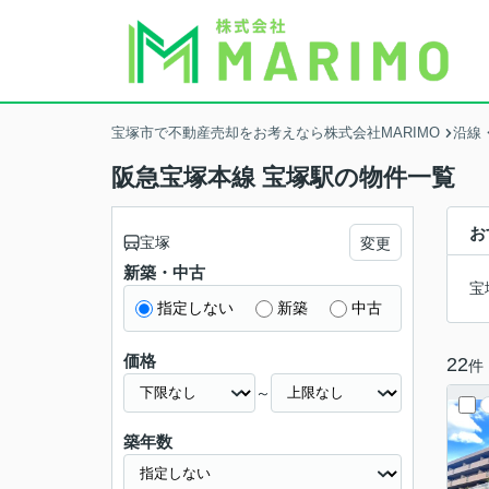
宝塚市で不動産売却をお考えなら株式会社MARIMO
沿線
阪急宝塚本線 宝塚駅の物件一覧
お
宝塚
変更
新築・中古
宝
指定しない
新築
中古
価格
22
件
～
築年数