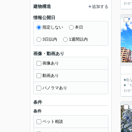
建物構造
追加する
情報公開日
指定しない
本日
3日以内
1週間以内
画像・動画あり
画像あり
動画あり
■急
■「
パノラマあり
条件
条件
ペット相談