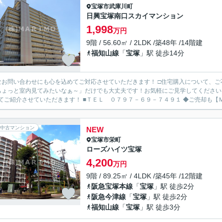
宝塚市
武庫川町
日興宝塚南口スカイマンション
1,998
万円
9階 / 56.60㎡ / 2LDK /築48年 /14階建
福知山線
「
宝塚
」駅 徒歩14分
なお問い合わせにも心を込めてご対応させていただきます！ □住宅購入について、
ちょっと室内見てみたいなぁ～」だけでも大丈夫です！お気軽にご見学してください
わせてご紹介させていただきます！ ■
中古マンション
NEW
宝塚市
栄町
ローズハイツ宝塚
4,200
万円
9階 / 89.25㎡ / 4LDK /築45年 /12階建
阪急宝塚本線
「
宝塚
」駅 徒歩2分
阪急今津線
「
宝塚
」駅 徒歩2分
福知山線
「
宝塚
」駅 徒歩3分