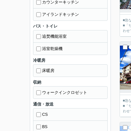
カウンターキッチン
アイランドキッチン
■急
■「
バス・トイレ
追焚機能浴室
浴室乾燥機
冷暖房
床暖房
収納
ウォークインクロゼット
■急
通信・放送
■「
CS
BS