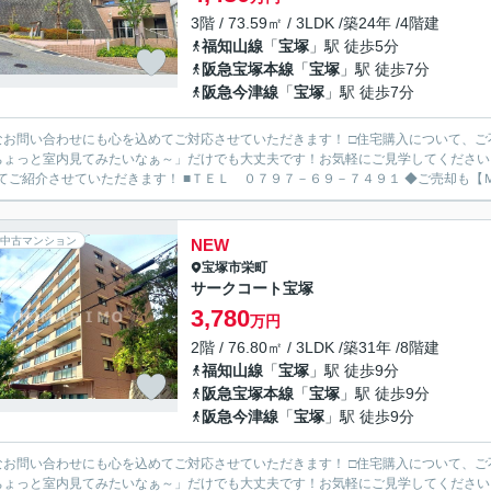
3階 / 73.59㎡ / 3LDK /築24年 /4階建
福知山線
「
宝塚
」駅 徒歩5分
阪急宝塚本線
「
宝塚
」駅 徒歩7分
阪急今津線
「
宝塚
」駅 徒歩7分
なお問い合わせにも心を込めてご対応させていただきます！ □住宅購入について、
ちょっと室内見てみたいなぁ～」だけでも大丈夫です！お気軽にご見学してください
わせてご紹介させていただきます！ ■
中古マンション
NEW
宝塚市
栄町
サークコート宝塚
3,780
万円
2階 / 76.80㎡ / 3LDK /築31年 /8階建
福知山線
「
宝塚
」駅 徒歩9分
阪急宝塚本線
「
宝塚
」駅 徒歩9分
阪急今津線
「
宝塚
」駅 徒歩9分
なお問い合わせにも心を込めてご対応させていただきます！ □住宅購入について、
ちょっと室内見てみたいなぁ～」だけでも大丈夫です！お気軽にご見学してください