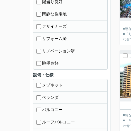
陽当り良好
閑静な住宅地
デザイナーズ
■急
■「
リフォーム済
リノベーション済
眺望良好
設備・仕様
メゾネット
ベランダ
バルコニー
■急
■「
ルーフバルコニー