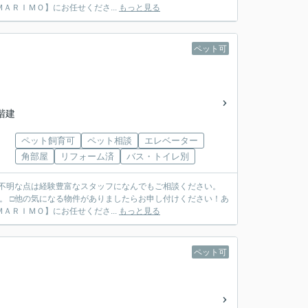
ＴＥＬ ０７９７－６９－７４９１ ◆ご売却も【ＭＡＲＩＭＯ】にお任せくださ...
もっと見る
ペット可
4階建
ペット飼育可
ペット相談
エレベーター
角部屋
リフォーム済
バス・トイレ別
ご不明な点は経験豊富なスタッフになんでもご相談ください。
。 □他の気になる物件がありましたらお申し付けください！あ
ＴＥＬ ０７９７－６９－７４９１ ◆ご売却も【ＭＡＲＩＭＯ】にお任せくださ...
もっと見る
ペット可