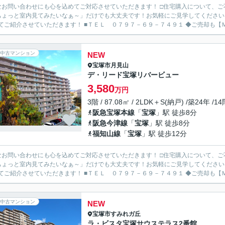
なお問い合わせにも心を込めてご対応させていただきます！ □住宅購入について、
ちょっと室内見てみたいなぁ～」だけでも大丈夫です！お気軽にご見学してください
わせてご紹介させていただきます！ ■
中古マンション
NEW
宝塚市
月見山
デ・リード宝塚リバービュー
3,580
万円
3階 / 87.08㎡ / 2LDK＋S(納戸) /築24年 /1
阪急宝塚本線
「
宝塚
」駅 徒歩8分
阪急今津線
「
宝塚
」駅 徒歩8分
福知山線
「
宝塚
」駅 徒歩12分
なお問い合わせにも心を込めてご対応させていただきます！ □住宅購入について、
ちょっと室内見てみたいなぁ～」だけでも大丈夫です！お気軽にご見学してください
わせてご紹介させていただきます！ ■
中古マンション
NEW
宝塚市
すみれガ丘
ラ・ビスタ宝塚サウステラス2番館