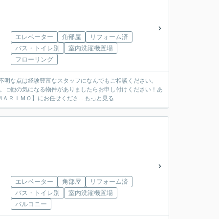
エレベーター
角部屋
リフォーム済
バス・トイレ別
室内洗濯機置場
フローリング
ご不明な点は経験豊富なスタッフになんでもご相談ください。
。 □他の気になる物件がありましたらお申し付けください！あ
ＴＥＬ ０７９７－６９－７４９１ ◆ご売却も【ＭＡＲＩＭＯ】にお任せくださ...
もっと見る
エレベーター
角部屋
リフォーム済
バス・トイレ別
室内洗濯機置場
バルコニー