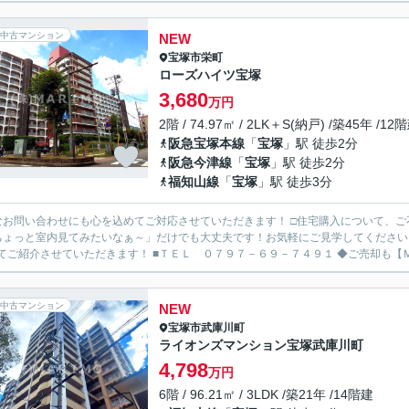
中古マンション
NEW
宝塚市
栄町
ローズハイツ宝塚
3,680
万円
2階 / 74.97㎡ / 2LK＋S(納戸) /築45年 /12
阪急宝塚本線
「
宝塚
」駅 徒歩2分
阪急今津線
「
宝塚
」駅 徒歩2分
福知山線
「
宝塚
」駅 徒歩3分
なお問い合わせにも心を込めてご対応させていただきます！ □住宅購入について、
ちょっと室内見てみたいなぁ～」だけでも大丈夫です！お気軽にご見学してください
わせてご紹介させていただきます！ ■
中古マンション
NEW
宝塚市
武庫川町
ライオンズマンション宝塚武庫川町
4,798
万円
6階 / 96.21㎡ / 3LDK /築21年 /14階建