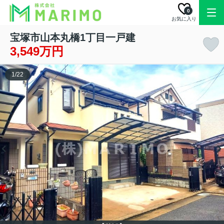
0
お気に入り
宝塚市山本丸橋1丁目一戸建
3,549万円
1
/
22