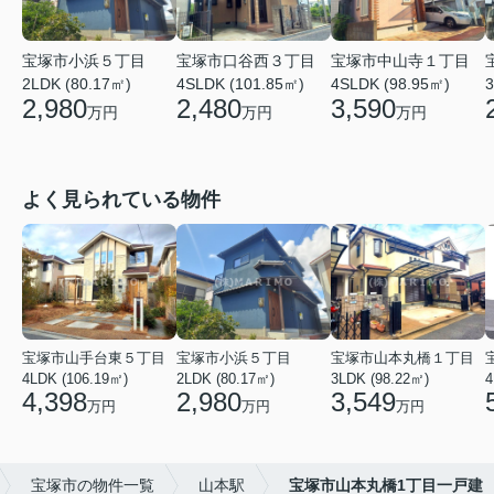
宝塚市小浜５丁目
宝塚市口谷西３丁目
宝塚市中山寺１丁目
2LDK (80.17㎡)
4SLDK (101.85㎡)
4SLDK (98.95㎡)
3
2,980
2,480
3,590
万円
万円
万円
よく見られている物件
宝塚市山手台東５丁目
宝塚市小浜５丁目
宝塚市山本丸橋１丁目
4LDK (106.19㎡)
2LDK (80.17㎡)
3LDK (98.22㎡)
4
4,398
2,980
3,549
万円
万円
万円
宝塚市の物件一覧
山本駅
宝塚市山本丸橋1丁目一戸建