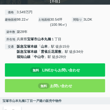
【外観】
3,549万円
価格
98.22㎡
30.54坪
3LDK
建物面積
土地面積
間取り
(100.96㎡)
築28年
築年数
兵庫県
宝塚市
山本丸橋
１丁目
所在地
阪急宝塚本線
「
山本
」駅 徒歩15分
交通
阪急宝塚本線
「
雲雀丘花屋敷
」駅 徒歩34分
福知山線
「
中山寺
」駅 徒歩28分
LINEからお問い合わせ
無料
お問い合わせ
無料
宝塚市山本丸橋1丁目一戸建の販売中物件