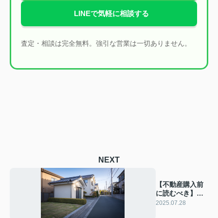
LINEで気軽に相談する
査定・相談は完全無料。強引な営業は一切ありません。
NEXT
【不動産購入前
に読むべき】伊
丹市のおすすめ
2025.07.28
エリアと資産価