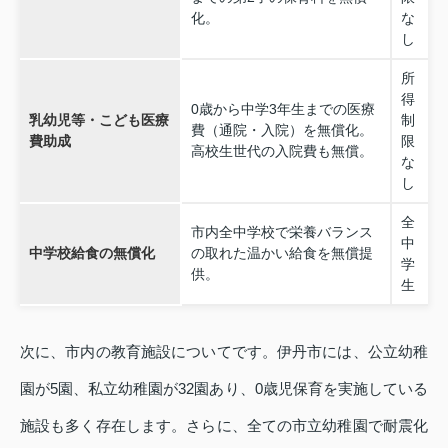
化。
な
し
所
得
0歳から中学3年生までの医療
乳幼児等・こども医療
制
費（通院・入院）を無償化。
費助成
限
高校生世代の入院費も無償。
な
し
全
市内全中学校で栄養バランス
中
中学校給食の無償化
の取れた温かい給食を無償提
学
供。
生
次に、市内の教育施設についてです。伊丹市には、公立幼稚
園が5園、私立幼稚園が32園あり、0歳児保育を実施している
施設も多く存在します。さらに、全ての市立幼稚園で耐震化