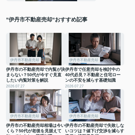
値を解説！
”伊丹市不動産売却”おすすめ記事
伊丹市不動産売却
伊丹市不動産売却
伊丹市の不動産売却で内覧が決
伊丹市で任意売却を検討中の
まらない？50代が今すぐ見直
40代必見？不動産と住宅ロー
したい内覧対策を解説
ンの不安を減らす基礎知識
2026.07.27
2026.07.27
伊丹市不動産売却
伊丹市不動産売却
伊丹市の不動産売却相場は今い
伊丹市の不動産売却で失敗しな
くら？50代が老後を見据えて
いコツは？値下げ交渉を減らす