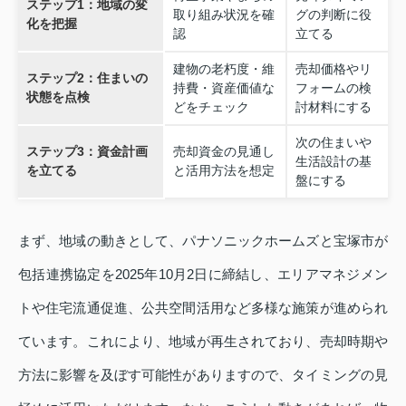
ステップ1：地域の変
取り組み状況を確
グの判断に役
化を把握
認
立てる
建物の老朽度・維
売却価格やリ
ステップ2：住まいの
持費・資産価値な
フォームの検
状態を点検
どをチェック
討材料にする
次の住まいや
ステップ3：資金計画
売却資金の見通し
生活設計の基
を立てる
と活用方法を想定
盤にする
まず、地域の動きとして、パナソニックホームズと宝塚市が
包括連携協定を2025年10月2日に締結し、エリアマネジメン
トや住宅流通促進、公共空間活用など多様な施策が進められ
ています。これにより、地域が再生されており、売却時期や
方法に影響を及ぼす可能性がありますので、タイミングの見