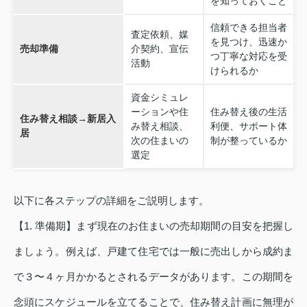
を知っておくこと
信頼できる担当者
査定依頼、媒
を見つけ、迅速か
売却準備
介契約、宣伝
つ丁寧な対応を受
活動
けられるか
資金シミュレ
ーションや住
住み替え後の生活
住み替え相談→新居入
み替え相談、
利便、サポート体
居
次の住まいの
制が整っているか
選定
以下に各ステップの詳細をご説明します。
【1. 準備期】まず現在のお住まいの売却期間の目安を把握し
ましょう。例えば、戸建て住宅では一般に売出しから成約ま
で３〜４ヶ月かかるとされるデータがあります。この期間を
念頭にスケジュールを立てることで、住み替え計画に無理が