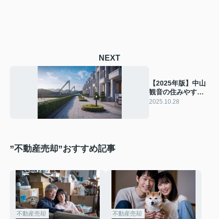
NEXT
【2025年版】中山
観音の住みやすさ
は子育てに最適？
2025.10.28
安心して暮らせる
街の特徴を紹介
”不動産売却”おすすめ記事
不動産売却
不動産売却