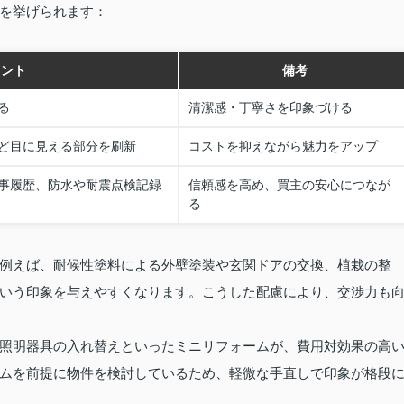
を挙げられます：
イント
備考
る
清潔感・丁寧さを印象づける
ど目に見える部分を刷新
コストを抑えながら魅力をアップ
事履歴、防水や耐震点検記録
信頼感を高め、買主の安心につなが
る
例えば、耐候性塗料による外壁塗装や玄関ドアの交換、植栽の整
いう印象を与えやすくなります。こうした配慮により、交渉力も
照明器具の入れ替えといったミニリフォームが、費用対効果の高
ムを前提に物件を検討しているため、軽微な手直しで印象が格段