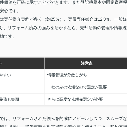
件価値を正確に示すことができます。また登記簿謄本や固定資産
安心です。
専任媒介契約が多く（約25％）、専属専任媒介は12.9％、一般媒
があり、リフォーム済みの強みを活かすなら、売却活動の管理や情報統
効です。
ト
注意点
やすい
情報管理が分散しがち
一社のみの依頼なので選定が重要
義務も短期
さらに高度な依頼先選定が必要
では、リフォームされた強みを的確にアピールしつつ、スムーズ
類を提示し、設備更新や耐震補強の安心感を伝えること、契約不