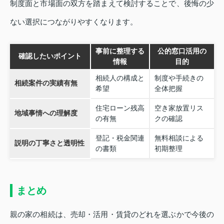
制度面と市場面の双方を踏まえて検討することで、後悔の少
ない選択につながりやすくなります。
事前に整理する
公的窓口活用の
確認したいポイント
情報
目的
相続人の構成と
制度や手続きの
相続案件の実績有無
希望
全体把握
住宅ローン残高
空き家放置リス
地域事情への理解度
の有無
クの確認
登記・税金関連
無料相談による
説明の丁寧さと透明性
の書類
初期整理
まとめ
親の家の相続は、売却・活用・賃貸のどれを選ぶかで今後の