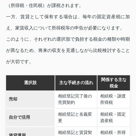
（所得税・住民税）が課税されます。
一方、賃貸として保有する場合は、毎年の固定資産税に加
え、家賃収入について所得税等の申告が必要になります。
このように、それぞれの選択肢で負担する税金の種類や時期
が異なるため、将来の収支を見通しながら比較検討すること
が大切です。
関係する主な
選択肢
主な手続きの流れ
税金
相続登記完了後の
相続税・譲渡
売却
売買契約
所得税
相続登記と名義変
相続税・固定
自分で活用
更
資産税
相続登記と賃貸契
相続税・所得
賃貸運用