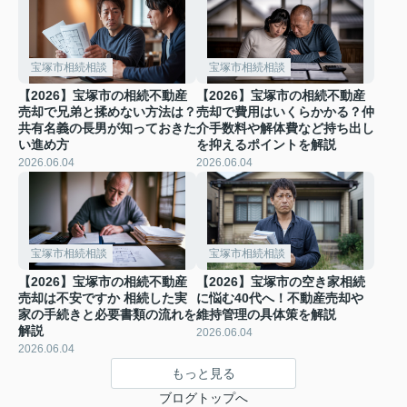
宝塚市相続相談
宝塚市相続相談
【2026】宝塚市の相続不動産
【2026】宝塚市の相続不動産
売却で兄弟と揉めない方法は？
売却で費用はいくらかかる？仲
共有名義の長男が知っておきた
介手数料や解体費など持ち出し
い進め方
を抑えるポイントを解説
2026.06.04
2026.06.04
宝塚市相続相談
宝塚市相続相談
【2026】宝塚市の相続不動産
【2026】宝塚市の空き家相続
売却は不安ですか 相続した実
に悩む40代へ！不動産売却や
家の手続きと必要書類の流れを
維持管理の具体策を解説
解説
2026.06.04
2026.06.04
もっと見る
ブログトップへ