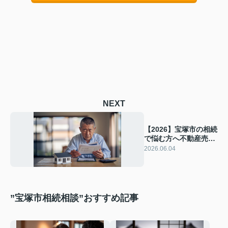
NEXT
【2026】宝塚市の相続
で悩む方へ不動産売却
と抵当権の基礎知識！
2026.06.04
ローン完済を目指す検
討手順と注意点を解説
”宝塚市相続相談”おすすめ記事