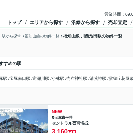
営業時間：09:
トップ
エリアから探す
沿線から探す
売却査定
福知山線 川西池田駅の物件一覧
・駅から探す
福知山線の物件一覧
すすめの駅
塚駅
/
宝塚南口駅
/
逆瀬川駅
/
小林駅
/
売布神社駅
/
清荒神駅
/
雲雀丘花屋
中古マンション
NEW
宝塚市
平井
セントラル西雲雀丘
3,160
万円