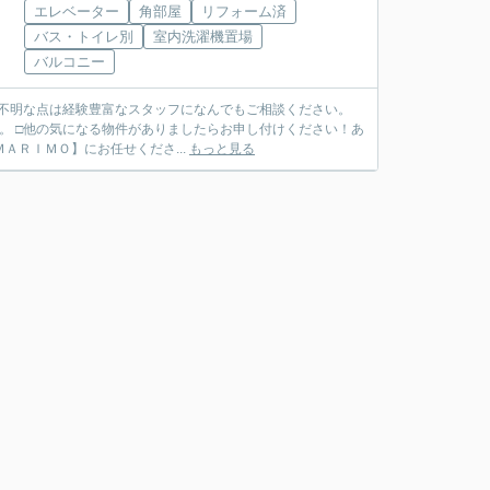
エレベーター
角部屋
リフォーム済
バス・トイレ別
室内洗濯機置場
バルコニー
ご不明な点は経験豊富なスタッフになんでもご相談ください。
。 □他の気になる物件がありましたらお申し付けください！あ
ＴＥＬ ０７９７－６９－７４９１ ◆ご売却も【ＭＡＲＩＭＯ】にお任せくださ...
もっと見る