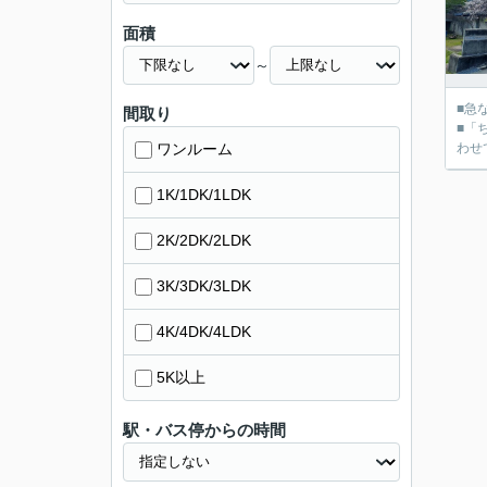
面積
～
■急
間取り
■「
ワンルーム
1K/1DK/1LDK
2K/2DK/2LDK
3K/3DK/3LDK
4K/4DK/4LDK
5K以上
駅・バス停からの時間