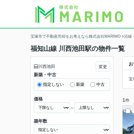
宝塚市で不動産売却をお考えなら株式会社MARIMO
沿線
福知山線 川西池田駅の物件一覧
お
川西池田
変更
新築・中古
宝
指定しない
新築
中古
価格
1
件
～
築年数