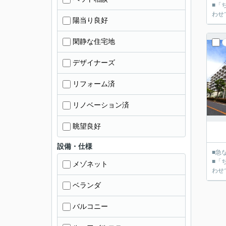
■「
陽当り良好
閑静な住宅地
デザイナーズ
リフォーム済
リノベーション済
眺望良好
設備・仕様
■急
■「
メゾネット
ベランダ
バルコニー