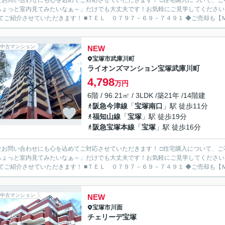
なお問い合わせにも心を込めてご対応させていただきます！ □住宅購入について、
ちょっと室内見てみたいなぁ～」だけでも大丈夫です！お気軽にご見学してください
わせてご紹介させていただきます！ ■
中古マンション
NEW
宝塚市
武庫川町
ライオンズマンション宝塚武庫川町
4,798
万円
6階 / 96.21㎡ / 3LDK /築21年 /14階建
阪急今津線
「
宝塚南口
」駅 徒歩11分
福知山線
「
宝塚
」駅 徒歩19分
阪急宝塚本線
「
宝塚
」駅 徒歩16分
なお問い合わせにも心を込めてご対応させていただきます！ □住宅購入について、
ちょっと室内見てみたいなぁ～」だけでも大丈夫です！お気軽にご見学してください
わせてご紹介させていただきます！ ■
中古マンション
NEW
宝塚市
川面
チェリーデ宝塚