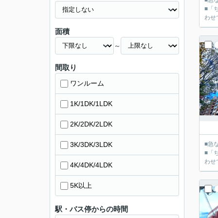
■急
■「
面積
～
間取り
ワンルーム
1K/1DK/1LDK
2K/2DK/2LDK
3K/3DK/3LDK
■急
■「
4K/4DK/4LDK
5K以上
駅・バス停からの時間