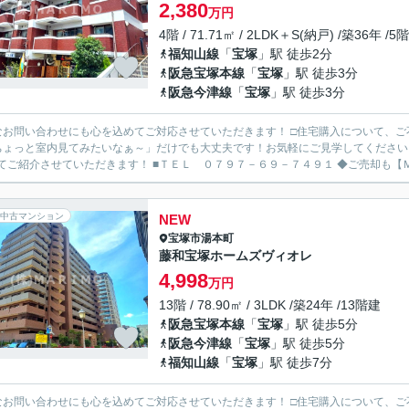
2,380
万円
4階 / 71.71㎡ / 2LDK＋S(納戸) /築36年 /5
福知山線
「
宝塚
」駅 徒歩2分
阪急宝塚本線
「
宝塚
」駅 徒歩3分
阪急今津線
「
宝塚
」駅 徒歩3分
なお問い合わせにも心を込めてご対応させていただきます！ □住宅購入について、
ちょっと室内見てみたいなぁ～」だけでも大丈夫です！お気軽にご見学してください
わせてご紹介させていただきます！ ■
中古マンション
NEW
宝塚市
湯本町
藤和宝塚ホームズヴィオレ
4,998
万円
13階 / 78.90㎡ / 3LDK /築24年 /13階建
阪急宝塚本線
「
宝塚
」駅 徒歩5分
阪急今津線
「
宝塚
」駅 徒歩5分
福知山線
「
宝塚
」駅 徒歩7分
なお問い合わせにも心を込めてご対応させていただきます！ □住宅購入について、