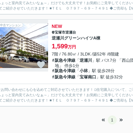
ちょっと室内見てみたいなぁ～」だけでも大丈夫です！お気軽にご見学してください
わせてご紹介させていただきます！ ■
中古マンション
NEW
宝塚市
逆瀬台
逆瀬川グリーンハイツA棟
1,599
万円
7階 / 76.80㎡ / 3LDK /築52年 /8階建
阪急今津線
「
逆瀬川
」駅 バス7分 「西山
地」 停歩1分
阪急今津線
「
小林
」駅 徒歩28分
阪急今津線
「
宝塚南口
」駅 徒歩32分
なお問い合わせにも心を込めてご対応させていただきます！ □住宅購入について、
ちょっと室内見てみたいなぁ～」だけでも大丈夫です！お気軽にご見学してください
わせてご紹介させていただきます！ ■
1