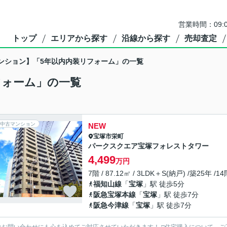
営業時間：09:
トップ
エリアから探す
沿線から探す
売却査定
ンション】「5年以内内装リフォーム」の一覧
フォーム」の一覧
中古マンション
NEW
宝塚市
栄町
パークスクエア宝塚フォレストタワー
4,499
万円
7階 / 87.12㎡ / 3LDK＋S(納戸) /築25年 /1
福知山線
「
宝塚
」駅 徒歩5分
阪急宝塚本線
「
宝塚
」駅 徒歩7分
阪急今津線
「
宝塚
」駅 徒歩7分