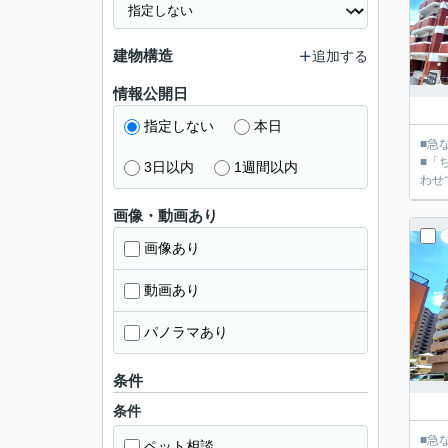
建物構造
追加する
情報公開日
指定しない
本日
■急
■「
3日以内
1週間以内
画像・動画あり
画像あり
動画あり
パノラマあり
条件
条件
■急
ペット相談