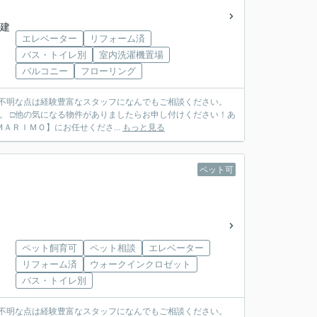
階建
エレベーター
リフォーム済
バス・トイレ別
室内洗濯機置場
バルコニー
フローリング
ご不明な点は経験豊富なスタッフになんでもご相談ください。
。 □他の気になる物件がありましたらお申し付けください！あ
ＴＥＬ ０７９７－６９－７４９１ ◆ご売却も【ＭＡＲＩＭＯ】にお任せくださ...
もっと見る
ペット可
ペット飼育可
ペット相談
エレベーター
リフォーム済
ウォークインクロゼット
バス・トイレ別
ご不明な点は経験豊富なスタッフになんでもご相談ください。