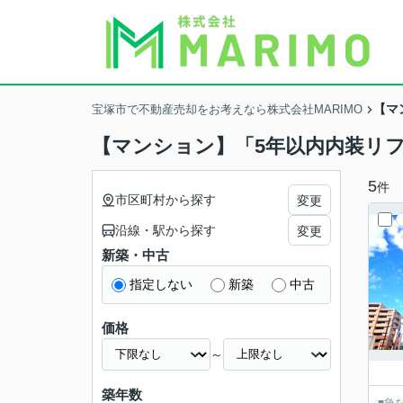
【マ
宝塚市で不動産売却をお考えなら株式会社MARIMO
【マンション】「5年以内内装リ
5
件
市区町村から探す
変更
沿線・駅から探す
変更
新築・中古
指定しない
新築
中古
価格
～
築年数