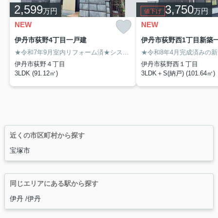
2,599
3,750
万円
万円
値下げ
NEW
NEW
伊丹市荻野4丁目一戸建
伊丹市荻野西1丁目新築
★令和7年9月室内リフォーム済★システムキッチン新調・トイレ新調・クロス張替・フロアタイル張替・網戸張替・ＣＦ張替・建具交換・白蟻点検・ハウスクリーニング等●リフォーム履歴●2012年4月：外壁塗装（木部・鉄部）・屋根葺き替え・ユニットバス交換。【おすすめポイント】全居室6帖以上・LDK約18帖。ご内覧希望の際はお気軽にご連絡下さい。
伊丹市荻野４丁目
伊丹市荻野西１丁目
3LDK (91.12㎡)
3LDK＋S(納戸) (101.64㎡)
近くの市区町村から探す
宝塚市
同じエリアにある駅から探す
伊丹
伊丹