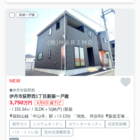
新築一戸建
NEW
伊丹市荻野西
伊丹市荻野西1丁目新築一戸建
3,750
万円
8月6日 値下げ
- / 101.64㎡ / 3LDK＋S(納戸) /新築
福知山線「中山寺」駅 バス13分 「鴻池」 停歩9分
阪急宝塚本線「山本」駅 徒歩33分
都市ガス
システムキッチン
カウンターキッチン
浴室乾燥機
バス・トイレ別
室内洗濯機置場