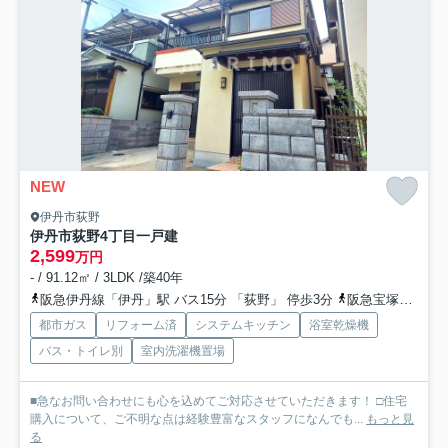
NEW
伊丹市荻野
伊丹市荻野4丁目一戸建
2,599
万円
- / 91.12㎡ / 3LDK /築40年
阪急伊丹線「伊丹」駅 バス15分 「荻野」 停歩3分
阪急宝塚本線「山本」駅 徒歩27分
都市ガス
リフォーム済
システムキッチン
浴室乾燥機
バス・トイレ別
室内洗濯機置場
■急なお問い合わせにも心を込めてご対応させていただきます！ □住宅
購入について、ご不明な点は経験豊富なスタッフになんでも...
もっと見
る