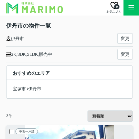
0
お気に入り
伊丹市の物件一覧
伊丹市
変更
3K,3DK,3LDK,販売中
変更
おすすめのエリア
宝塚市
/
伊丹市
2
件
中古一戸建