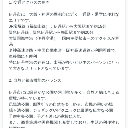
1. 交通アクセスの良さ
伊丹市は、大阪・神戸の両都市に近く、通勤・通学に便利な
エリアです。
JR宝塚線（福知山線）：伊丹駅から大阪駅まで約15分
阪急伊丹線：阪急伊丹駅から梅田駅まで約20分
大阪国際空港（伊丹空港）：国内主要都市へのアクセスが容
易
名神高速道路・中国自動車道・阪神高速道路が利用可能で、
車移動にも便利
特に伊丹空港の存在は、出張が多いビジネスパーソンにとっ
て大きなメリットとなっています。
2. 自然と都市機能のバランス
伊丹市には緑豊かな公園や河川敷が多く、自然と触れ合える
環境が整っています。
昆陽池公園：四季折々の自然を楽しめる、市民の憩いの場
瑞ヶ池公園：ジョギングやピクニックに最適な広大な公園
千僧中央公園：子ども連れの家族に人気
また、商業施設や医療機関も充実しており、生活の利便性も