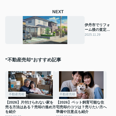
NEXT
伊丹市でリフォ
ーム後の査定は
どうする？売却
2025.11.29
の流れや準備も
解説
”不動産売却”おすすめ記事
不動産売却
不動産売却
【2026】片付けられない家を
【2026】ペット飼育可能な住
売る方法はある？売却の進め方
宅売却のコツは？売りたい方へ
を紹介
準備や注意点も紹介