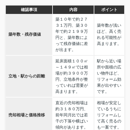
確認事項
内容
ポイント
築１０年で約２７
３１万円、築３０
築年数が浅い
年で約２１９９万
ほど、高く売
築年数・残存価値
円と、築年数によ
れる可能性が
って残存価値に差
高まります。
が出ます。
延床面積１００㎡
駅から近い場
～１４９㎡では相
所や面積の広
場が約３９００万
い物件ほど、
立地・駅からの距離
円、立地条件が整
リフォーム効
っていれば需要が
果が出やすい
高まります。
です。
直近の売却相場は
相場が安定し
約３１８０万円、
ているうちに
売却相場と価格推移
前年同月比では若
リフォームし
干の下落や横ばい
て高く売るの
傾向があります。
も一案です。