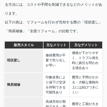
る方法には、コストや手間を削減できるなどのメリットがあ
ります。
以下の表は、リフォームを行わず売却する際の「現状渡し」
「簡易補修」「全面リフォーム」の比較です。
販売スタイル
主なメリット
主なデメリット
価格が下がりやす
修繕費用が不
く、トラブル発生
現状渡し
要で売り出し
時に責任を問われ
が早い
る場合あり
印象改善によ
費用と手間がかか
り値下げ交渉
る・大幅な価格向
簡易補修
を抑制できる
上には結びつきに
可能性あり
くい
高値売却が期
費用と工期が大き
待できる・買