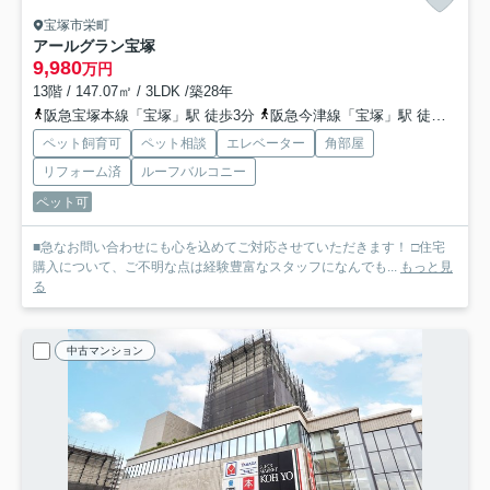
宝塚市栄町
アールグラン宝塚
9,980
万円
13階 / 147.07㎡ / 3LDK /築28年
阪急宝塚本線「宝塚」駅 徒歩3分
阪急今津線「宝塚」駅 徒歩3分
ペット飼育可
ペット相談
エレベーター
角部屋
リフォーム済
ルーフバルコニー
ペット可
■急なお問い合わせにも心を込めてご対応させていただきます！ □住宅
購入について、ご不明な点は経験豊富なスタッフになんでも...
もっと見
る
中古マンション