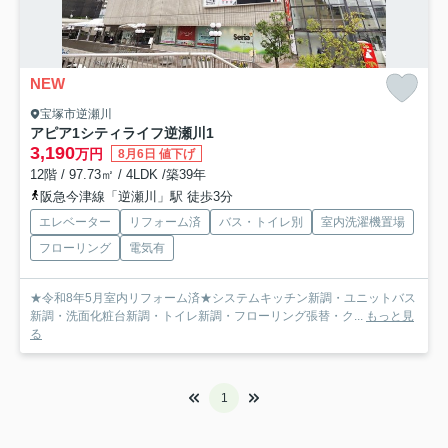
NEW
宝塚市逆瀬川
アピア1シティライフ逆瀬川1
3,190
万円
8月6日 値下げ
12階 / 97.73㎡ / 4LDK /築39年
阪急今津線「逆瀬川」駅 徒歩3分
エレベーター
リフォーム済
バス・トイレ別
室内洗濯機置場
フローリング
電気有
★令和8年5月室内リフォーム済★システムキッチン新調・ユニットバス
新調・洗面化粧台新調・トイレ新調・フローリング張替・ク...
もっと見
る
1