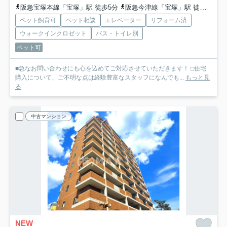
阪急宝塚本線「宝塚」駅 徒歩5分
阪急今津線「宝塚」駅 徒歩5分
ペット飼育可
ペット相談
エレベーター
リフォーム済
ウォークインクロゼット
バス・トイレ別
ペット可
■急なお問い合わせにも心を込めてご対応させていただきます！ □住宅
購入について、ご不明な点は経験豊富なスタッフになんでも...
もっと見
る
中古マンション
NEW