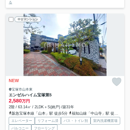
る
中古マンション
NEW
宝塚市山本東
エンゼルハイム宝塚第5
2,580
万円
2階 / 63.14㎡ / 2LDK＋S(納戸) /築31年
阪急宝塚本線「山本」駅 徒歩5分
福知山線「中山寺」駅 徒歩19分
エレベーター
リフォーム済
バス・トイレ別
室内洗濯機置場
バルコニー
フローリング