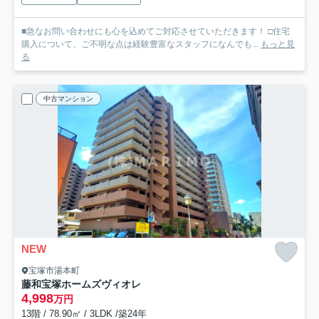
■急なお問い合わせにも心を込めてご対応させていただきます！ □住宅
購入について、ご不明な点は経験豊富なスタッフになんでも...
もっと見
る
中古マンション
NEW
宝塚市湯本町
藤和宝塚ホームズヴィオレ
4,998
万円
13階 / 78.90㎡ / 3LDK /築24年