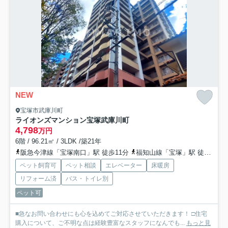
NEW
宝塚市武庫川町
ライオンズマンション宝塚武庫川町
4,798
万円
6階 / 96.21㎡ / 3LDK /築21年
阪急今津線「宝塚南口」駅 徒歩11分
福知山線「宝塚」駅 徒歩19分
ペット飼育可
ペット相談
エレベーター
床暖房
リフォーム済
バス・トイレ別
ペット可
■急なお問い合わせにも心を込めてご対応させていただきます！ □住宅
購入について、ご不明な点は経験豊富なスタッフになんでも...
もっと見