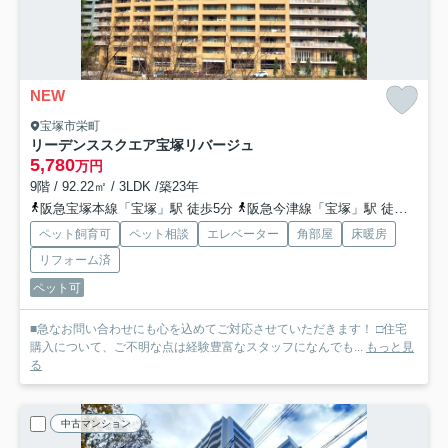
NEW
宝塚市栄町
リーデンススクエア宝塚リバージュ
5,780
万円
9階 / 92.22㎡ / 3LDK /築23年
阪急宝塚本線「宝塚」駅 徒歩5分
阪急今津線「宝塚」駅 徒歩5分
ペット飼育可
ペット相談
エレベーター
角部屋
床暖房
リフォーム済
ペット可
■急なお問い合わせにも心を込めてご対応させていただきます！ □住宅
購入について、ご不明な点は経験豊富なスタッフになんでも...
もっと見
る
中古マンション