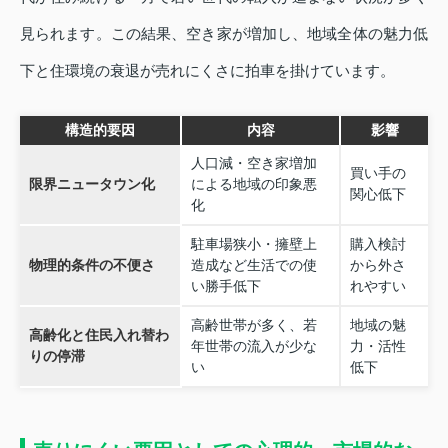
見られます。この結果、空き家が増加し、地域全体の魅力低
下と住環境の衰退が売れにくさに拍車を掛けています。
構造的要因
内容
影響
人口減・空き家増加
買い手の
限界ニュータウン化
による地域の印象悪
関心低下
化
駐車場狭小・擁壁上
購入検討
物理的条件の不便さ
造成など生活での使
から外さ
い勝手低下
れやすい
高齢世帯が多く、若
地域の魅
高齢化と住民入れ替わ
年世帯の流入が少な
力・活性
りの停滞
い
低下