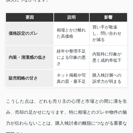
要因
説明
影響
買い手が敬遠
相場とかけ離れ
価格設定のズレ
し、問い合わせ
た高価格
が減る
経年や整理不足
内覧時に印象が
内装・清潔感の低さ
による印象の悪
悪く成約率低下
さ
ネット掲載や写
購入検討層への
販売戦略の甘さ
真の質・量不足
訴求力が弱まる
こうした点は、どれも売り主の心理と市場との間に溝を生
み、売却の足かせになります。特に相場とのズレや物件の魅
力が伝わらないことは、購入検討者の離脱につながる重要な