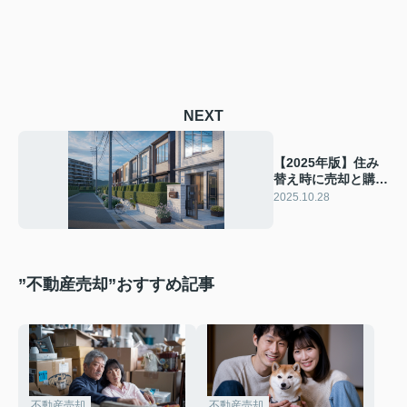
NEXT
【2025年版】住み
替え時に売却と購入
の流れはどうする？
2025.10.28
基本や選択肢をわか
りやすく紹介
”不動産売却”おすすめ記事
不動産売却
不動産売却