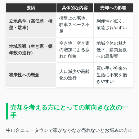
要因
具体的な内容
売却への影響
擁壁上の宅地、
立地条件（高低差・擁
利便性が低く、
駐車スペース不
壁・駐車）
敬遠されやすい
足
空き地、空き家
地域全体の魅力
地域景観（空き家・築
の増加による寂
低下、購買意欲
年数の進行）
れた印象
への悪影響
買い手が将来の
人口減少や高齢
将来性への懸念
生活に不安を抱
化の進行
きやすい
売却を考える方にとっての前向きな次の一
手
中山台ニュータウンで家がなかなか売れないとお悩みの方に